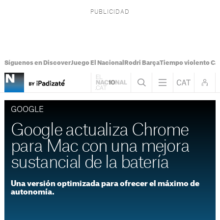
Síguenos en Discover
Juego El Nacional
Rodri Barça
Tiempo violento Ca
GOOGLE
Google actualiza Chrome
para Mac con una mejora
sustancial de la batería
Una versión optimizada para ofrecer el máximo de
autonomía.