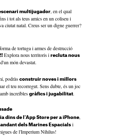
, en el qual
escenari multijugador
fins i tot als teus amics en un coliseu i
 teva ciutat natal. Creus ser un digne guerrer?
orma de tortuga i armes de destrucció
Explora nous territoris i
2!
recluta nous
 d'un món devastat.
mí, podràs
construir noves i millors
ar el teu recorregut. Sens dubte, és un joc
 amb increïbles
.
gràfics i jugabilitat
usade
,
ia dins de l'App Store per a iPhone
i
andant dels Marines Espacials
migues de l'Imperium Nihilus!