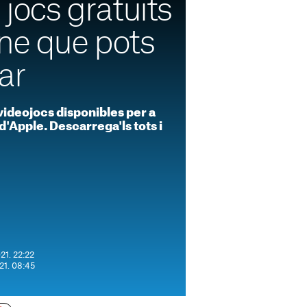
 jocs gratuïts
one que pots
ar
videojocs disponibles per a
 d'Apple. Descarrega'ls tots i
21. 22:22
021. 08:45