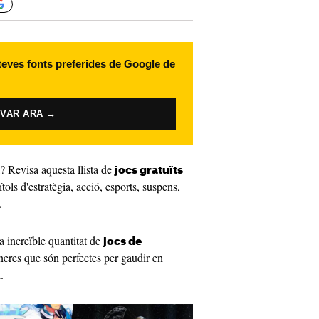
 teves fonts preferides de Google de
IVAR ARA →
? Revisa aquesta llista de
jocs gratuïts
títols d'estratègia, acció, esports, suspens,
.
a increïble quantitat de
jocs de
gèneres que són perfectes per gaudir en
.