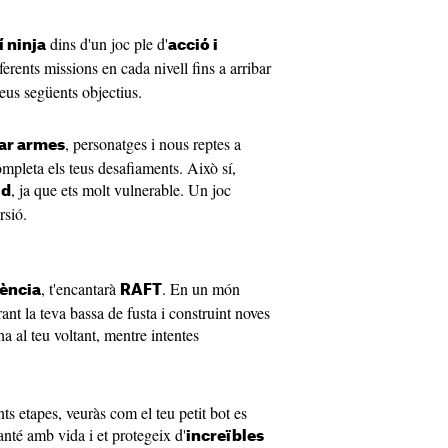
dins d'un joc ple d'
í ninja
acció i
erents missions en cada nivell fins a arribar
eus següents objectius.
, personatges i nous reptes a
jar armes
mpleta els teus desafiaments. Això sí,
, ja que ets molt vulnerable. Un joc
id
rsió.
, t'encantarà
. En un món
vència
RAFT
ant la teva bassa de fusta i construint noves
a al teu voltant, mentre intentes
s etapes, veuràs com el teu petit bot es
anté amb vida i et protegeix d'
increïbles