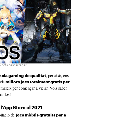
ue pots descarregar
, per això, ens
ncia gaming de qualitat
 els
millors jocs totalment gratis per
 mateix per començar a viciar. Vols saber
ir-los!
e l'App Store el 2021
pilació de
jocs mòbils gratuïts per a