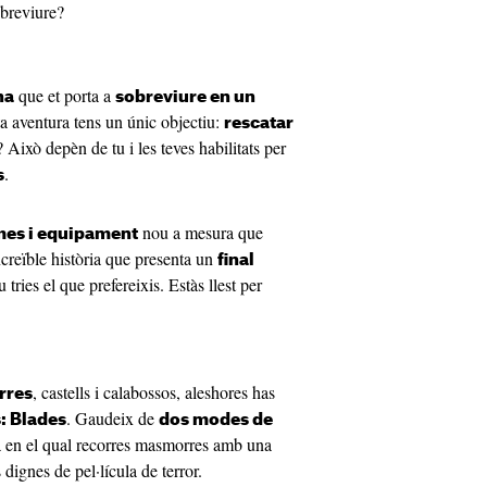
obreviure?
que et porta a
na
sobreviure en un
ta aventura tens un únic objectiu:
rescatar
Això depèn de tu i les teves habilitats per
.
s
nou a mesura que
rmes i equipament
ncreïble història que presenta un
final
u tries el que prefereixis. Estàs llest per
, castells i calabossos, aleshores has
rres
. Gaudeix de
s: Blades
dos modes de
ia en el qual recorres masmorres amb una
dignes de pel·lícula de terror.