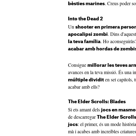
. Creus poder s
bèsties marines
Into the Dead 2
Un
shooter en primera perso
. Dins d'aques
apocalipsi zombi
. Ho aconseguiràs? 
la teva família
acabar amb hordas de zombi
Consigue
millorar les teves a
avances en la teva missió. És una i
en set capítols, t
múltiple dividit
acabar amb ells?
The Elder Scrolls: Blades
Si ets amant dels
jocs en masmo
de descarregar
The Elder Scroll
: el primer, és un mode històr
jocs
mà i acabes amb increïbles criatures 