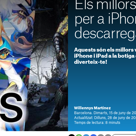
Els millors
per a iPh
descarreg
Aquests són els millors 
iPhone i iPad a la botiga
diverteix-te!
Willennys Martínez
Barcelona. Dimarts, 15 de juny de 20
Actualitzat: Dilluns, 28 de juny de 2
Temps de lectura: 8 minuts