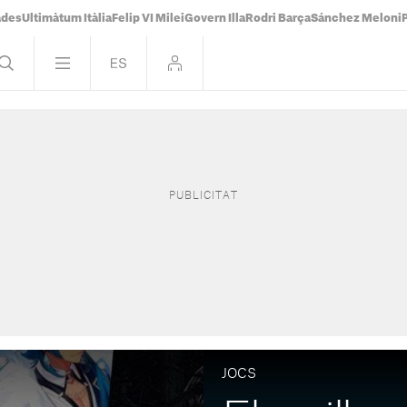
ades
Ultimàtum Itàlia
Felip VI Milei
Govern Illa
Rodri Barça
Sánchez Meloni
JOCS