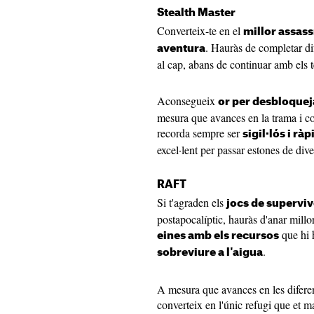
Stealth Master
Converteix-te en el
millor assass
. Hauràs de completar dif
aventura
al cap, abans de continuar amb els t
Aconsegueix
or per desbloque
mesura que avances en la trama i co
recorda sempre ser
sigil·lós i ràp
excel·lent per passar estones de dive
RAFT
Si t'agraden els
jocs de supervi
postapocalíptic, hauràs d'anar millor
que hi h
eines amb els recursos
.
sobreviure a l'aigua
A mesura que avances en les diferent
converteix en l'únic refugi que et m