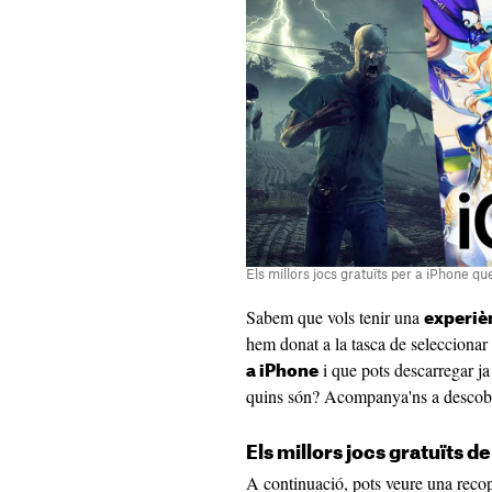
Els millors jocs gratuïts per a iPhone q
Sabem que vols tenir una
experiè
hem donat a la tasca de seleccionar
i que pots descarregar ja
a iPhone
quins són? Acompanya'ns a descobr
Els millors jocs gratuïts d
A continuació, pots veure una reco