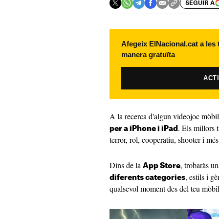
SEGUIR A
Afegeix ElNacional.cat a les
manera gratuïta
ACT
A la recerca d'algun videojoc mòbil
. Els millors 
per a iPhone i iPad
terror, rol, cooperatiu, shooter i més
Dins de la
, trobaràs un
App Store
, estils i 
diferents categories
qualsevol moment des del teu mòbil