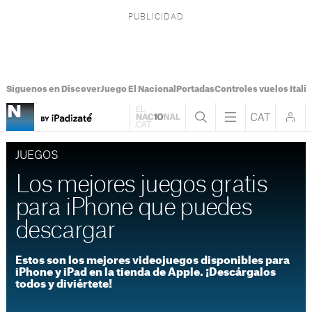
Síguenos en Discover
Juego El Nacional
Portadas
Controles vuelos Italia
JUEGOS
Los mejores juegos gratis
para iPhone que puedes
descargar
Estos son los mejores videojuegos disponibles para
iPhone y iPad en la tienda de Apple. ¡Descárgalos
todos y diviértete!