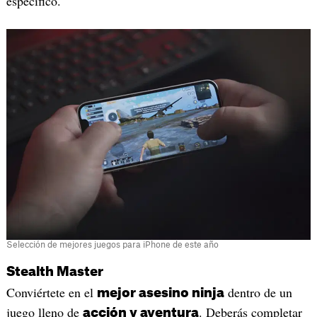
específico.
Selección de mejores juegos para iPhone de este año
Stealth Master
Conviértete en el
dentro de un
mejor asesino ninja
juego lleno de
. Deberás completar
acción y aventura