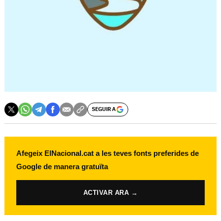
SEGUIR A
Afegeix ElNacional.cat a les teves fonts preferides de
Google de manera gratuïta
ACTIVAR ARA →