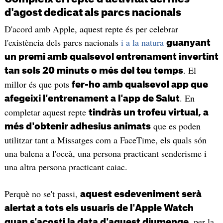
d'agost dedicat als parcs nacionals
D'acord amb Apple, aquest repte és per celebrar
l'existència dels parcs nacionals
i a la natura
guanyant
un premi amb qualsevol entrenament invertint
. El
tan sols 20 minuts o més del teu temps
millor és que pots
fer-ho amb qualsevol app que
. En
afegeixi l'entrenament a l'app de Salut
completar aquest repte
tindràs un trofeu virtual, a
que es poden
més d'obtenir adhesius animats
utilitzar tant a Missatges com a FaceTime, els quals són
una balena a l'oceà, una persona practicant senderisme i
una altra persona practicant caiac.
Perquè no se't passi,
aquest esdeveniment serà
alertat a tots els usuaris de l'Apple Watch
, per la
quan s'acosti la data d'aquest diumenge