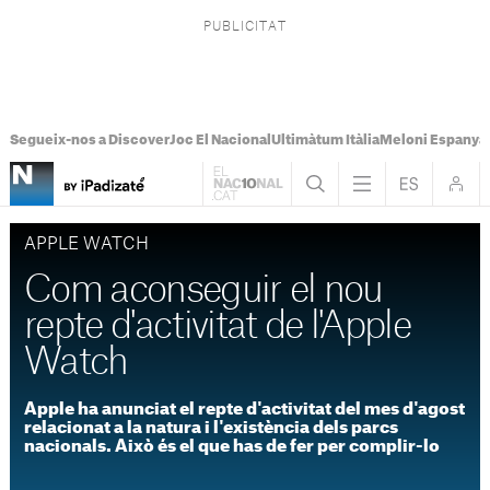
Segueix-nos a Discover
Joc El Nacional
Ultimàtum Itàlia
Meloni Espanya
APPLE WATCH
Com aconseguir el nou
repte d'activitat de l'Apple
Watch
Apple ha anunciat el repte d'activitat del mes d'agost
relacionat a la natura i l'existència dels parcs
nacionals. Això és el que has de fer per complir-lo