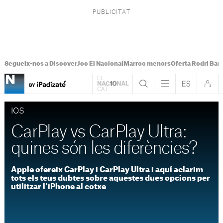
Segueix-nos a Discover
Joc El Nacional
Marroc menors
Oferta Rodri Bar
IOS
CarPlay vs CarPlay Ultra:
quines són les diferències?
Apple ofereix CarPlay i CarPlay Ultra i aquí aclarim
tots els teus dubtes sobre aquestes dues opcions per
utilitzar l'iPhone al cotxe