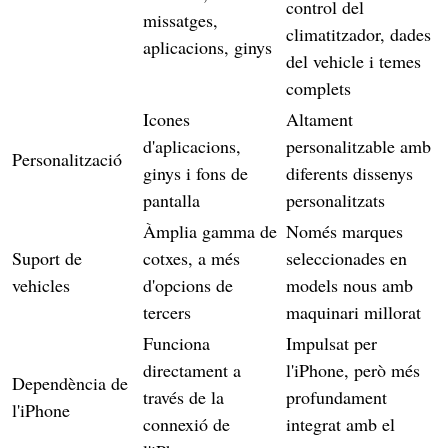
control del
missatges,
climatitzador, dades
aplicacions, ginys
del vehicle i temes
complets
Icones
Altament
d'aplicacions,
personalitzable amb
Personalització
ginys i fons de
diferents dissenys
pantalla
personalitzats
Àmplia gamma de
Només marques
Suport de
cotxes, a més
seleccionades en
vehicles
d'opcions de
models nous amb
tercers
maquinari millorat
Funciona
Impulsat per
directament a
l'iPhone, però més
Dependència de
través de la
profundament
l'iPhone
connexió de
integrat amb el