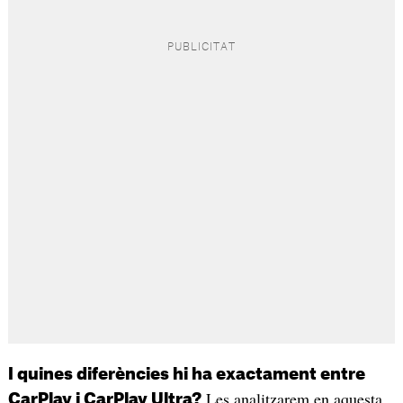
I quines diferències hi ha exactament entre
Les analitzarem en aquesta
CarPlay i CarPlay Ultra?