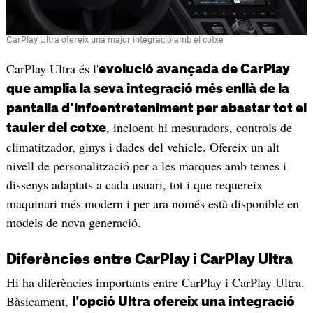
CarPlay Ultra ofereix una major integració amb el cotxe
CarPlay Ultra és l'
evolució avançada de CarPlay
que amplia la seva integració més enllà de la
pantalla d'infoentreteniment per abastar tot el
, incloent-hi mesuradors, controls de
tauler del cotxe
climatitzador, ginys i dades del vehicle. Ofereix un alt
nivell de personalització per a les marques amb temes i
dissenys adaptats a cada usuari, tot i que requereix
maquinari més modern i per ara només està disponible en
models de nova generació.
Diferències entre CarPlay i CarPlay Ultra
Hi ha diferències importants entre CarPlay i CarPlay Ultra.
Bàsicament,
l'opció Ultra ofereix una integració