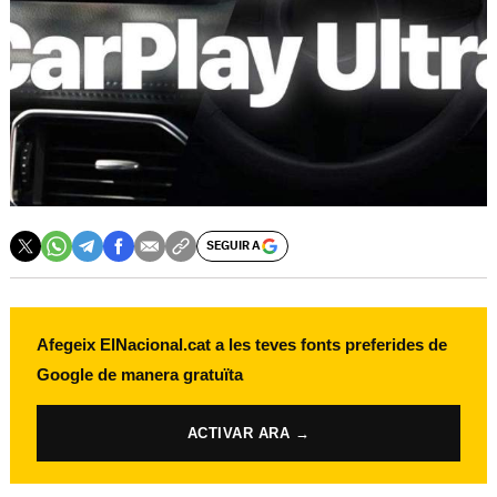
SEGUIR A
Afegeix ElNacional.cat a les teves fonts preferides de
Google de manera gratuïta
ACTIVAR ARA →