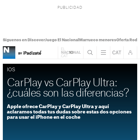
Síguenos en Discover
Juego El Nacional
Marrueco menores
Oferta Rodri
IOS
CarPlay vs CarPlay Ultra:
¿cuáles son las diferencias?
Apple ofrece CarPlay y CarPlay Ultra y aquí
aclaramos todas tus dudas sobre estas dos opciones
para usar el iPhone en el coche