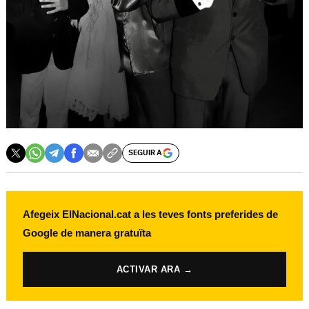
SEGUIR A
Afegeix ElNacional.cat a les teves fonts preferides de
Google de manera gratuïta
ACTIVAR ARA →