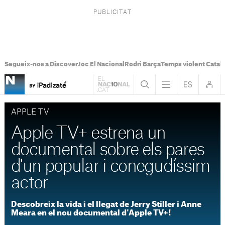
Segueix-nos a Discover
Joc El Nacional
Rodri Barça
Temps violent Catal
APPLE TV
Apple TV+ estrena un
documental sobre els pares
d'un popular i conegudíssim
actor
Descobreix la vida i el llegat de Jerry Stiller i Anne
Meara en el nou documental d'Apple TV+!