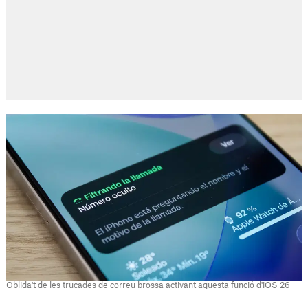
Oblida't de les trucades de correu brossa activant aquesta funció d'iOS 26