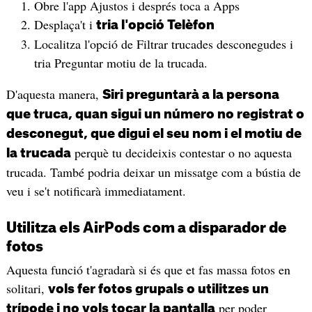
Obre l'app Ajustos i després toca a Apps
Desplaça't i
tria l'opció Telèfon
Localitza l'opció de Filtrar trucades desconegudes i
tria Preguntar motiu de la trucada.
D'aquesta manera,
Siri preguntarà a la persona
que truca, quan sigui un número no registrat o
desconegut, que digui el seu nom i el motiu de
perquè tu decideixis contestar o no aquesta
la trucada
trucada. També podria deixar un missatge com a bústia de
veu i se't notificarà immediatament.
Utilitza els AirPods com a disparador de
fotos
Aquesta funció t'agradarà si és que et fas massa fotos en
solitari,
vols fer fotos grupals o utilitzes un
per poder
trípode i no vols tocar la pantalla