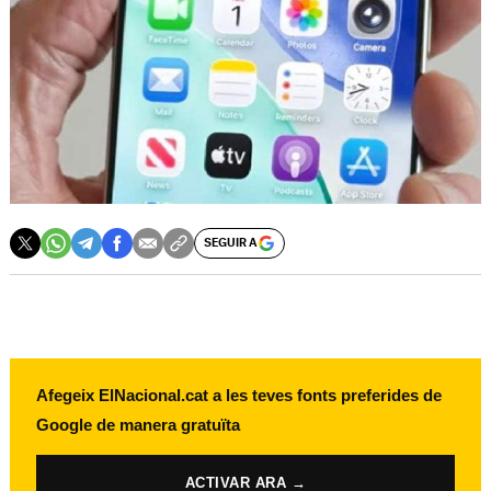
SEGUIR A
Afegeix ElNacional.cat a les teves fonts preferides de
Google de manera gratuïta
ACTIVAR ARA →