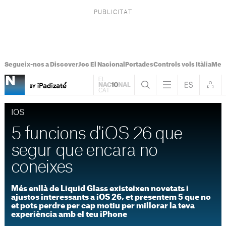
Segueix-nos a Discover
Joc El Nacional
Portades
Controls vols Itàlia
Mes
IOS
5 funcions d'iOS 26 que
segur que encara no
coneixes
Més enllà de Liquid Glass existeixen novetats i
ajustos interessants a iOS 26, et presentem 5 que no
et pots perdre per cap motiu per millorar la teva
experiència amb el teu iPhone