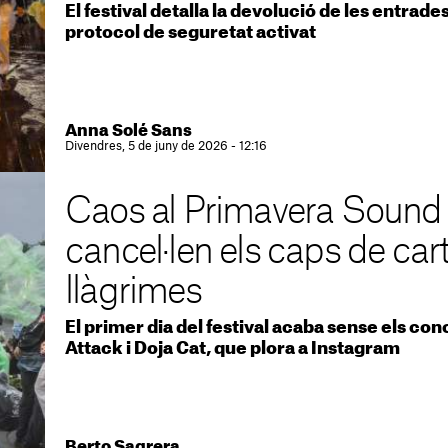
El festival detalla la devolució de les entrades
protocol de seguretat activat
Anna Solé Sans
Divendres, 5 de juny de 2026 - 12:16
Caos al Primavera Sound 
cancel·len els caps de cart
llàgrimes
El primer dia del festival acaba sense els co
Attack i Doja Cat, que plora a Instagram
Berto Sagrera