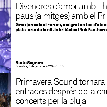
Divendres d'amor amb The
paus (a mitges) amb el P
Gran jornada al Fòrum, malgrat un toc d'atenc
plats forts de la nit, la britànica PinkPanther
Berto Sagrera
Dissabte, 6 de juny de 2026 - 05:30
Primavera Sound tornarà e
entrades després de la can
concerts per la pluja