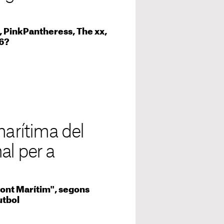
, PinkPantheress, The xx,
26?
marítima del
al per a
Front Marítim", segons
utbol