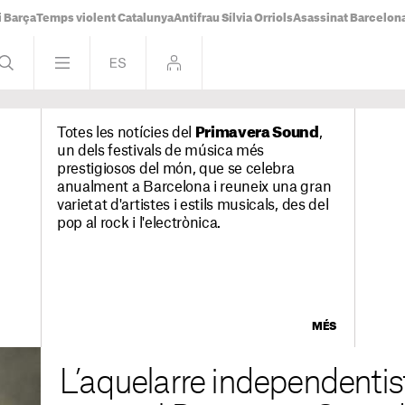
i Barça
Temps violent Catalunya
Antifrau Sílvia Orriols
Asassinat Barcelon
Totes les notícies del
Primavera Sound
,
un dels festivals de música més
prestigiosos del món, que se celebra
anualment a Barcelona i reuneix una gran
varietat d'artistes i estils musicals, des del
pop al rock i l'electrònica.
MÉS
L’aquelarre independenti