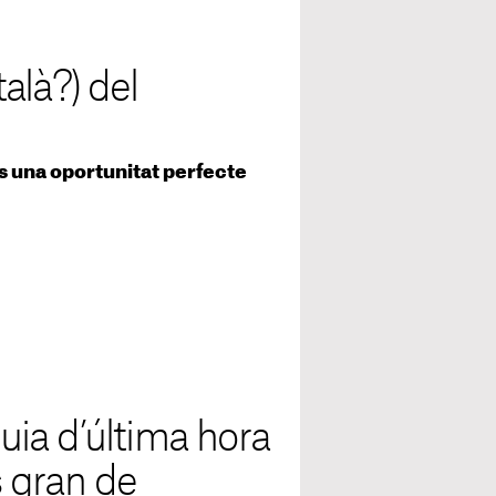
talà?) del
 és una oportunitat perfecte
ia d’última hora
s gran de