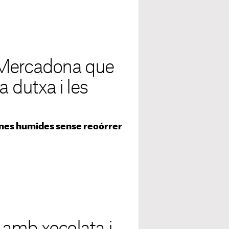
 Mercadona que
a dutxa i les
ones humides sense recórrer