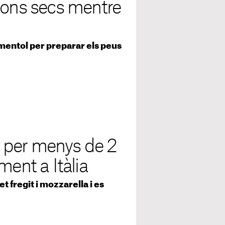
lons secs mentre
 mentol per preparar els peus
 per menys de 2
ment a Itàlia
fregit i mozzarella i es