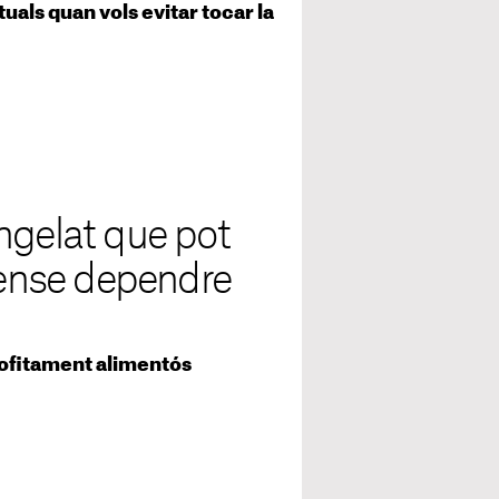
tuals quan vols evitar tocar la
ngelat que pot
 sense dependre
rofitament alimentós