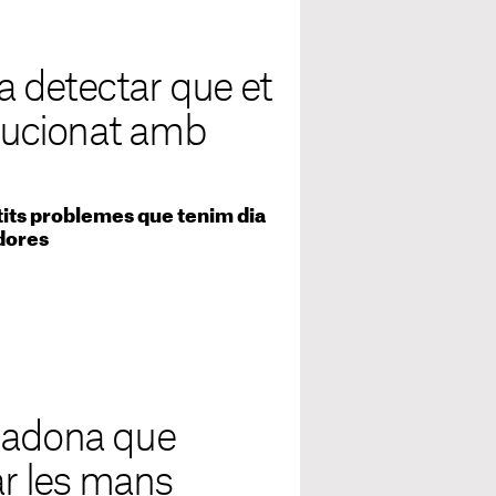
 detectar que et
olucionat amb
tits problemes que tenim dia
adores
cadona que
ar les mans