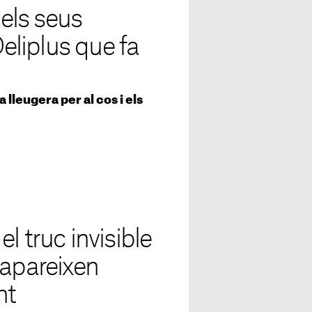
els seus
Deliplus que fa
 lleugera per al cos i els
l truc invisible
 apareixen
nt