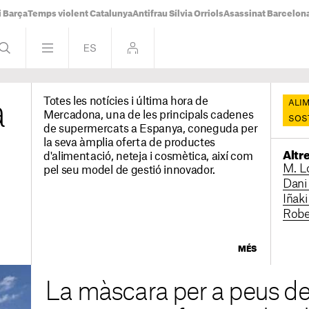
i Barça
Temps violent Catalunya
Antifrau Sílvia Orriols
Asassinat Barcelon
Totes les notícies i última hora de
a
ALI
Mercadona, una de les principals cadenes
SOST
de supermercats a Espanya, coneguda per
la seva àmplia oferta de productes
Altr
d'alimentació, neteja i cosmètica, així com
M. L
pel seu model de gestió innovador.
Dani
Iñaki
Robe
MÉS
La màscara per a peus d