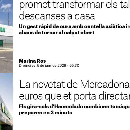
promet transformar els ta
descanses a casa
Un gest ràpid de cura amb centella asiàtica i
abans de tornar al calçat obert
Marina Ros
Divendres, 5 de juny de 2026 - 05:30
La novetat de Mercadona
euros que et porta directa
Els gira-sols d’Hacendado combinen tomàquet 
preparen en 3 minuts