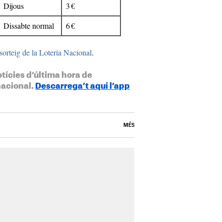
Dijous
3 €
Dissabte normal
6 €
sorteig de la Loteria Nacional
.
otícies d’última hora de
nacional.
Descarrega’t aquí l’app
MÉS