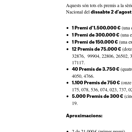
Aquests són tots els premis a la sèri
Nacional del
dissabte 2 d’agos
(una e
1 Premi d’1.500.000 €
(una e
1 Premi de 300.000 €
(una ex
1 Premi de 150.000 €
(dotz
12 Premis de 75.000 €
32876, 99904, 22806, 26502, 3
17117.
(quatr
40 Premis de 3.750 €
4050, 4766.
(onze 
1.100 Premis de 750 €
175, 078, 536, 074, 023, 737, 0
(cin
5.000 Premis de 300 €
19.
Aproximacions:
2 de 21.000 € (primer premi)