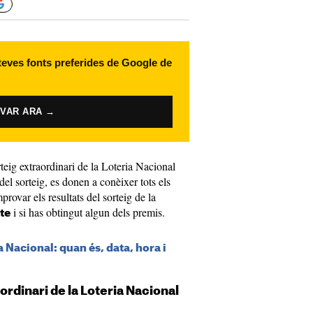
 teves fonts preferides de Google de
IVAR ARA →
teig extraordinari de la Loteria Nacional
del sorteig, es donen a conèixer tots els
ovar els resultats del sorteig de la
i si has obtingut algun dels premis.
bte
a Nacional: quan és, data, hora i
rdinari de la Loteria Nacional