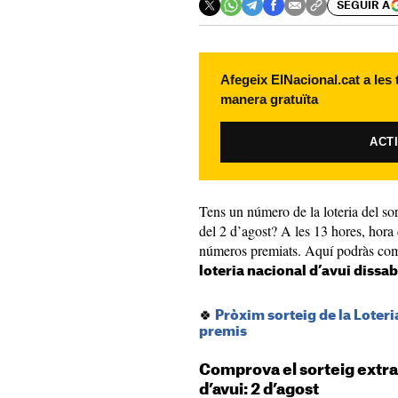
SEGUIR A
Afegeix ElNacional.cat a les
manera gratuïta
ACT
Tens un número de la loteria del sor
del 2 d’agost? A les 13 hores, hora 
números premiats. Aquí podràs compr
loteria nacional d’avui dissa
🍀
Pròxim sorteig de la Loteri
premis
Comprova el sorteig extrao
d’avui: 2 d’agost