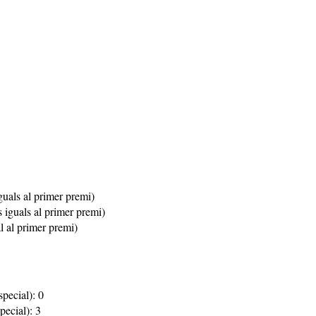
iguals al primer premi)
s iguals al primer premi)
l al primer premi)
special): 0
pecial): 3