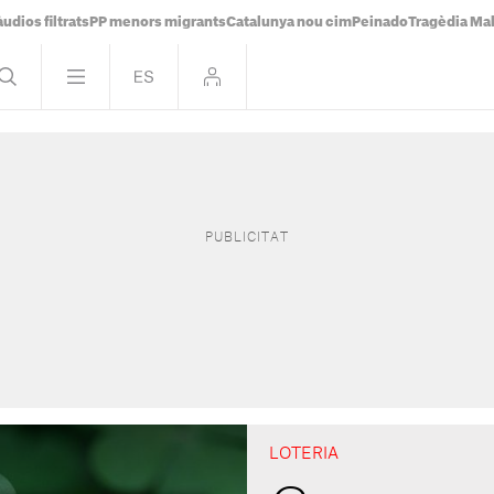
udios filtrats
PP menors migrants
Catalunya nou cim
Peinado
Tragèdia Ma
LOTERIA