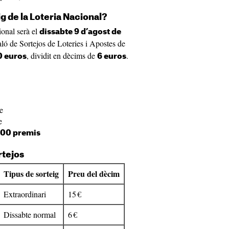
g de la Loteria Nacional?
ional serà el
dissabte 9 d’agost de
Saló de Sortejos de Loteries i Apostes de
, dividit en dècims de
.
0 euros
6 euros
e
e
100 premis
rtejos
Tipus de sorteig
Preu del dècim
Extraordinari
15 €
Dissabte normal
6 €