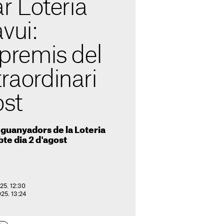
 Loteria
vui:
 premis del
traordinari
ost
 guanyadors de la Loteria
te dia 2 d'agost
25. 12:30
025. 13:24