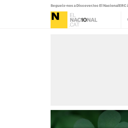
Segueix-nos a Discover
Joc El Nacional
ERC à