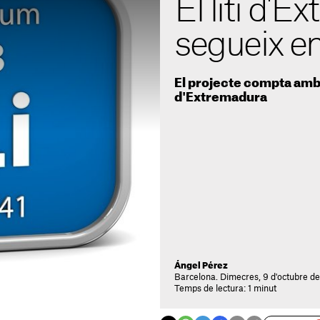
El liti d'
segueix e
El projecte compta amb 
d'Extremadura
Ángel Pérez
Barcelona. Dimecres, 9 d'octubre d
Temps de lectura: 1 minut