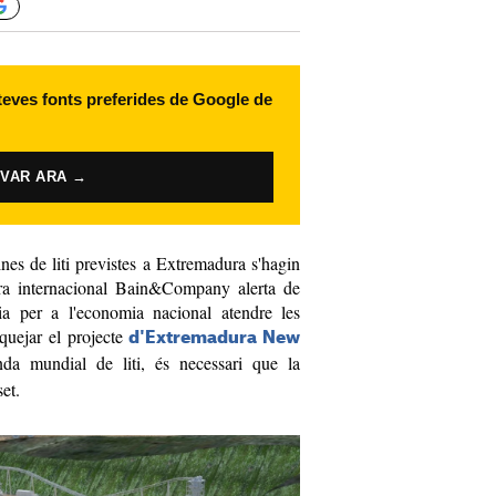
 teves fonts preferides de Google de
IVAR ARA →
nes de liti previstes a Extremadura s'hagin
ora internacional Bain&Company alerta de
ia per a l'economia nacional atendre les
oquejar el projecte
d'Extremadura New
da mundial de liti, és necessari que la
et.