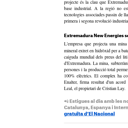
projecte és la clau que Extremadu
base industrial. A la regió no es
tecnologies associades passin de l
primera i segona revolució industria
Extremadura New Energies s
L'empresa que projecta una mina
mineral extret en hidròxid per a bat
caiguda mundial dels preus del lit
d'Extremadura. La mina, subterràni
persones i la producció total perme
100% elèctrics. El complex ha con
Enalter, firma resultat d'un acor
Leal, el propietari de Cristian Lay.
📲 Estigues al dia amb les n
Catalunya, Espanya i Inter
gratuïta d’El Nacional