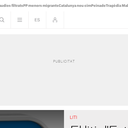
udios filtrats
PP menors migrants
Catalunya nou cim
Peinado
Tragèdia Ma
LITI