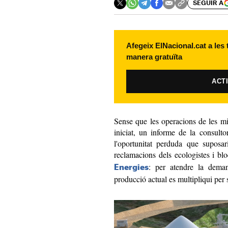
SEGUIR A
Afegeix ElNacional.cat a les
manera gratuïta
ACT
Sense que les operacions de les mi
iniciat, un informe de la consult
l'oportunitat perduda que suposar
reclamacions dels ecologistes i bl
: per atendre la deman
Energies
producció actual es multipliqui per s