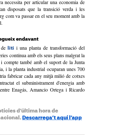
ra necessita per articular una economia de
tan disposats que la transició verda i les
larg com va passar en el seu moment amb la
l.
egueix endavant
 de
i una planta de transformació del
liti
eries contínua amb els seus plans malgrat la
i i compte també amb el suport de la Junta
a, i la planta industrial ocuparan unes 700
tria fabricar cada any mitjà milió de cotxes
tractat el subministrament d'energia amb
d entre Enagás, Amancio Ortega i Ricardo
otícies d’última hora de
nacional.
Descarrega’t aquí l’app