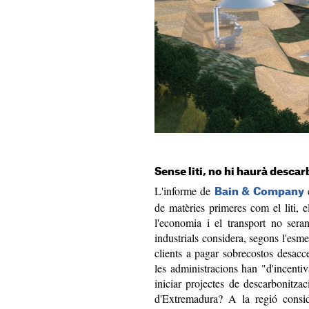
Sense liti, no hi haurà desca
L'informe de
é
Bain & Company
de matèries primeres com el liti, e
l'economia i el transport no sera
industrials considera, segons l'esme
clients a pagar sobrecostos desaccel
les administracions han "d'incentiva
iniciar projectes de descarbonitza
d'Extremadura? A la regió consi