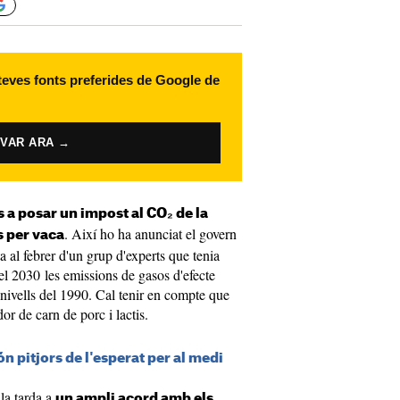
 teves fonts preferides de Google de
IVAR ARA →
s a posar un impost al CO₂ de la
. Així ho ha anunciat el govern
s per vaca
 al febrer d'un grup d'experts que tenia
pel 2030 les emissions de gasos d'efecte
nivells del 1990. Cal tenir en compte que
r de carn de porc i lactis.
són pitjors de l'esperat per al medi
 la tarda a
un ampli acord amb els