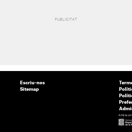
Escriu-nos
Terme
Sitemap
Políti
Polít
Prefe
Admin
Amb la col·