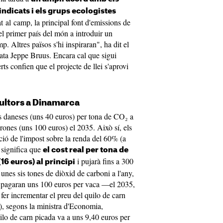
sindicats i els grups ecologistes
at al camp, la principal font d'emissions de
el primer país del món a introduir un
. Altres països s'hi inspiraran", ha dit el
ata Jeppe Bruus. Encara cal que sigui
ts confien que el projecte de llei s'aprovi
ultors a Dinamarca
 daneses (uns 40 euros) per tona de CO₂ a
orones (uns 100 euros) el 2035. Això sí, els
ció de l'impost sobre la renda del 60% (a
 significa que
el cost real per tona de
i pujarà fins a 300
16 euros) al principi
unes sis tones de diòxid de carboni a l'any,
es pagaran uns 100 euros per vaca —el 2035,
er incrementar el preu del quilo de carn
), segons la ministra d'Economia,
lo de carn picada va a uns 9,40 euros per