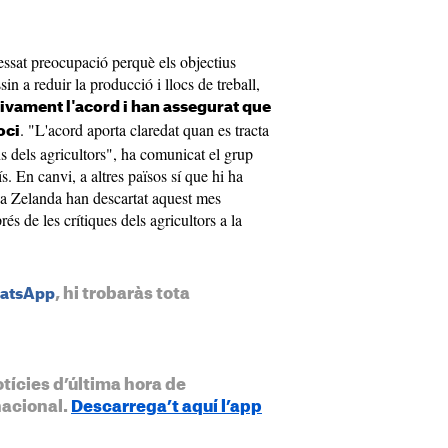
essat preocupació perquè els objectius
n a reduir la producció i llocs de treball,
tivament l'acord i han assegurat que
. "L'acord aporta claredat quan es tracta
oci
s dels agricultors", ha comunicat el grup
s. En canvi, a altres països sí que hi ha
a Zelanda han descartat aquest mes
s de les crítiques dels agricultors a la
, hi trobaràs tota
hatsApp
otícies d’última hora de
nacional.
Descarrega’t aquí l’app