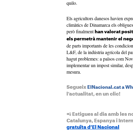
quilo.
Els agricultors danesos havien expr
climàtics de Dinamarca els obliguessi
però finalment
han valorat posi
els permetrà mantenir el neg
de parts importants de les condicion
L&F, de la indústria agrícola del paí
hagut problemes: a països com Nov
implementar un impost similar, despré
mesura.
Segueix
ElNacional.cat a W
l'actualitat, en un clic!
📲 Estigues al dia amb les n
Catalunya, Espanya i Inter
gratuïta d’El Nacional