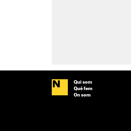
Qui som
Què fem
On som