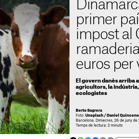
Dinamarca
primer paí
impost al 
ramaderia:
euros per
El govern danès arriba 
agricultors, la indústria,
ecologistes
Berto Sagrera
Foto:
Unsplash / Daniel Quinceno
Barcelona. Dimecres, 26 de juny de
Temps de lectura: 2 minuts