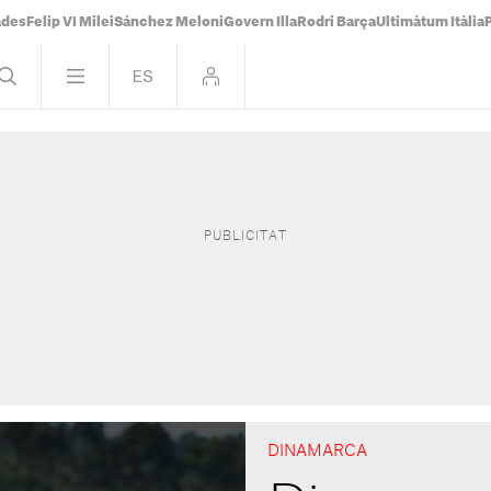
ades
Felip VI Milei
Sánchez Meloni
Govern Illa
Rodri Barça
Ultimàtum Itàlia
DINAMARCA