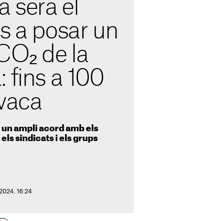
 serà el
s a posar un
CO₂ de la
 fins a 100
 vaca
a un ampli acord amb els
 els sindicats i els grups
 2024. 16:24