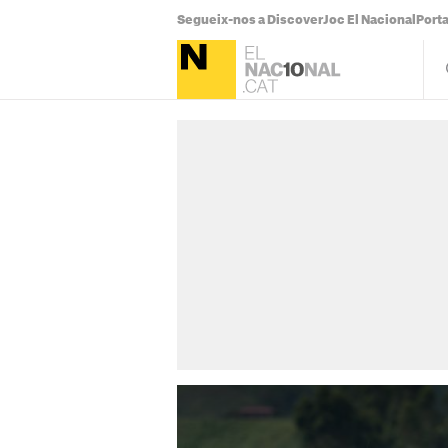
Segueix-nos a Discover
Joc El Nacional
Port