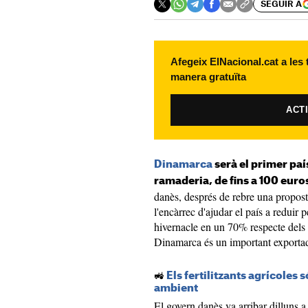
SEGUIR A
Afegeix ElNacional.cat a les
manera gratuïta
ACT
Dinamarca
serà el primer paí
ramaderia, de fins a 100 euro
danès, després de rebre una proposta
l'encàrrec d'ajudar el país a reduir 
hivernacle en un 70% respecte dels 
Dinamarca és un important exportado
🚜
Els fertilitzants agrícoles 
ambient
El govern danès va arribar dilluns a