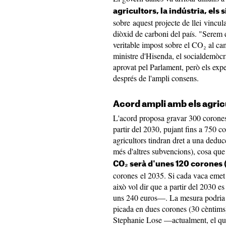
agricultors, la indústria, els 
sobre aquest projecte de llei vincul
diòxid de carboni del país. "Serem 
veritable impost sobre el CO₂ al camp
ministre d'Hisenda, el socialdemòcr
aprovat pel Parlament, però els exper
després de l'ampli consens.
Acord ampli amb els agric
L'acord proposa gravar 300 corones
partir del 2030, pujant fins a 750 c
agricultors tindran dret a una deduc
més d'altres subvencions), cosa que
CO₂ serà d'unes 120 corones (
corones el 2035. Si cada vaca emet 
això vol dir que a partir del 2030 
uns 240 euros—. La mesura podria f
picada en dues corones (30 cèntims
Stephanie Lose —actualment, el qui