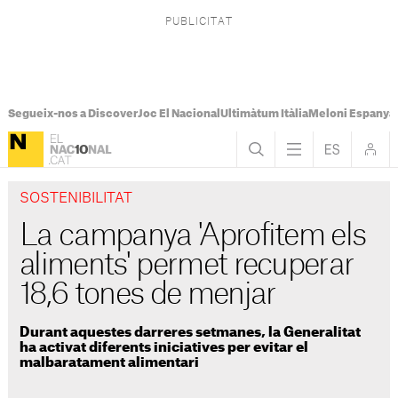
Segueix-nos a Discover
Joc El Nacional
Ultimàtum Itàlia
Meloni Espanya
SOSTENIBILITAT
La campanya 'Aprofitem els
aliments' permet recuperar
18,6 tones de menjar
Durant aquestes darreres setmanes, la Generalitat
ha activat diferents iniciatives per evitar el
malbaratament alimentari