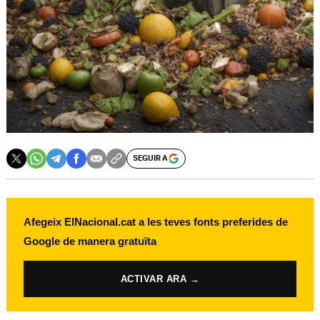
SEGUIR A
Afegeix ElNacional.cat a les teves fonts preferides de
Google de manera gratuïta
ACTIVAR ARA →