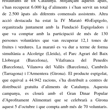
restaurants de tot Catalunya. Mitjançant aquests àpats,
s’han recuperat 6.000 kg d’aliments i s’han servit un total
de 2.500 àpats als diferents comensals assistents. Altra
acció destacada ha estat la IV Marató #JoEspigolo,
organitzada juntament amb la Fundació Espigoladors i
que va comptar amb la participació de més de 130
persones voluntàries que van recuperar 12,1 tones de
fruites i verdures. La marató es va dur a terme de forma
simultània a Alcoletge (Lleida), el Parc Agrari del Baix
Llobregat (Barcelona), Vilafranca del Penedès
(Barcelona), Vilanova del Vallès (Barcelona), Cambrils
(Tarragona) i l’Armentera (Girona). El producte espigolat,
que equival a 44.942 racions, s’ha distribuït a centres de
distribució gratuïta d’aliments de Catalunya. Aquesta
campanya, es clourà amb el Gran Dinar Popular
d’Aprofitament Alimentari que se celebrarà a Girona
aquest 5 d’octubre i que compta amb més de 70 voluntaris.