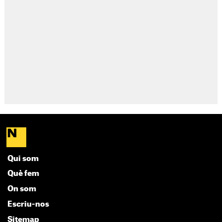
Qui som
Què fem
On som
Escriu-nos
Sitemap