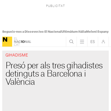
Segueix-nos a Discover
Joc El Nacional
Ultimàtum Itàlia
Meloni Espanya
GIHADISME
Presó per als tres gihadistes
detinguts a Barcelona i
València