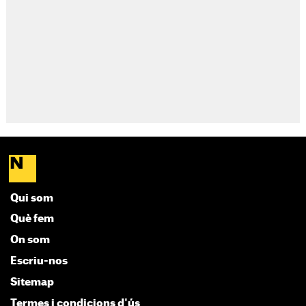
Qui som
Què fem
On som
Escriu-nos
Sitemap
Termes i condicions d'ús