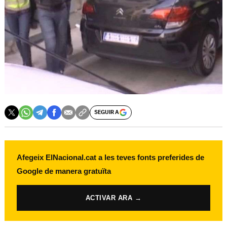
SEGUIR A
Afegeix ElNacional.cat a les teves fonts preferides de
Google de manera gratuïta
ACTIVAR ARA →