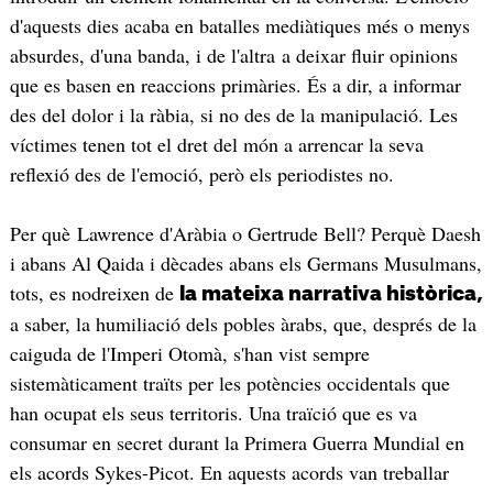
d'aquests dies acaba en batalles mediàtiques més o menys
absurdes, d'una banda, i de l'altra a deixar fluir opinions
que es basen en reaccions primàries. És a dir, a informar
des del dolor i la ràbia, si no des de la manipulació. Les
víctimes tenen tot el dret del món a arrencar la seva
reflexió des de l'emoció, però els periodistes no.
Per què Lawrence d'Aràbia o Gertrude Bell? Perquè Daesh
i abans Al Qaida i dècades abans els Germans Musulmans,
tots, es nodreixen de
la mateixa narrativa històrica,
a saber, la humiliació dels pobles àrabs, que, després de la
caiguda de l'Imperi Otomà, s'han vist sempre
sistemàticament traïts per les potències occidentals que
han ocupat els seus territoris. Una traïció que es va
consumar en secret durant la Primera Guerra Mundial en
els acords Sykes-Picot. En aquests acords van treballar