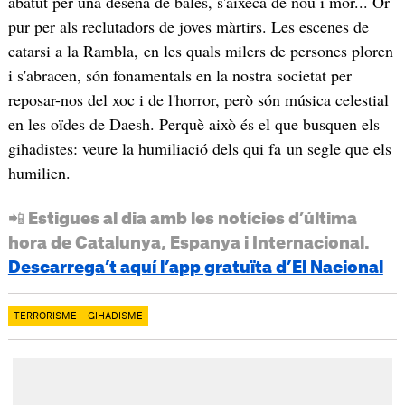
abatut per una desena de bales, s'aixeca de nou i mor... Or
pur per als reclutadors de joves màrtirs. Les escenes de
catarsi a la Rambla, en les quals milers de persones ploren
i s'abracen, són fonamentals en la nostra societat per
reposar-nos del xoc i de l'horror, però són música celestial
en les oïdes de Daesh. Perquè això és el que busquen els
gihadistes: veure la humiliació dels qui fa un segle que els
humilien.
📲 Estigues al dia amb les notícies d’última
hora de Catalunya, Espanya i Internacional.
Descarrega’t aquí l’app gratuïta d’El Nacional
TERRORISME
GIHADISME