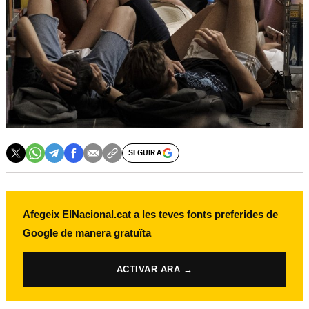
SEGUIR A
Afegeix ElNacional.cat a les teves fonts preferides de
Google de manera gratuïta
ACTIVAR ARA →