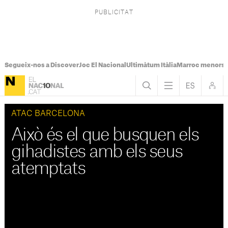
Segueix-nos a Discover
Joc El Nacional
Ultimàtum Itàlia
Marroc menors
ATAC BARCELONA
Això és el que busquen els
gihadistes amb els seus
atemptats