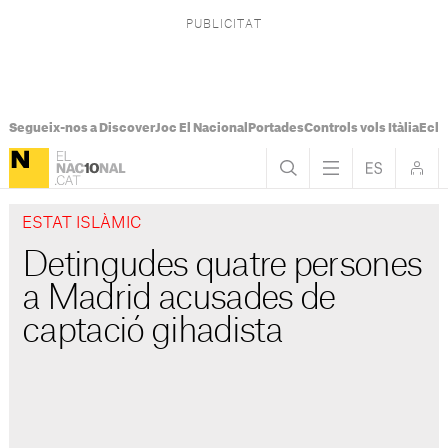
Segueix-nos a Discover
Joc El Nacional
Portades
Controls vols Itàlia
Ecli
ESTAT ISLÀMIC
Detingudes quatre persones
a Madrid acusades de
captació gihadista