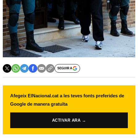
SEGUIR A
Afegeix ElNacional.cat a les teves fonts preferides de
Google de manera gratuïta
ACTIVAR ARA →