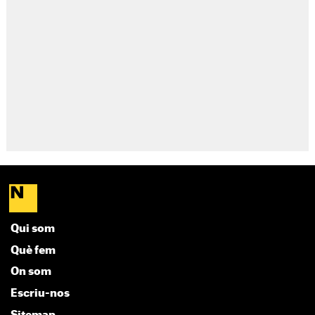
Qui som
Què fem
On som
Escriu-nos