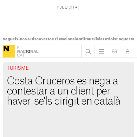
Segueix-nos a Discover
Joc El Nacional
Antifrau Sílvia Orriols
Enquesta F
TURISME
Costa Cruceros es nega a
contestar a un client per
haver-se'ls dirigit en català