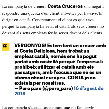
La companyia de creuers
s'ha negat a
Costa Cruceros
respondre una queixa d'un client a Twitter per haver-se'ls
dirigit en català. Concretament el client es queixava
perquè la companyia ha vetat el català als seus creuers no
deixant als seus empleats fer-lo servir davant dels clients.
VERGONYÓS! Estem fent un creuer amb
el Costa Deliziosa, hem trobat un
empleat català, només ens ha pogut
parlat amb castellà perquè l'empresa li
prohibeix utilitzar el català amb els
passatgers, amb l'excusa que no és un
idioma oficial europeu. COSTA ja no
existeix per nosaltres.
— Pere pare (@pere_pare)
16 d’agost de
2018
La companyia s'escuda assegurant que no fan servir