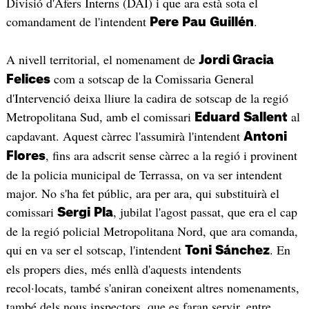
Divisió d'Afers Interns (DAI) i que ara està sota el
comandament de l'intendent
.
Pere
Pau
Guillén
A nivell territorial, el nomenament de
Jordi Gracia
com a sotscap de la Comissaria General
Felices
d'Intervenció deixa lliure la cadira de sotscap de la regió
Metropolitana Sud, amb el comissari
al
Eduard
Sallent
capdavant. Aquest càrrec l'assumirà l'intendent
Antoni
, fins ara adscrit sense càrrec a la regió i provinent
Flores
de la policia municipal de Terrassa, on va ser intendent
major. No s'ha fet públic, ara per ara, qui substituirà el
comissari
, jubilat l'agost passat, que era el cap
Sergi
Pla
de la regió policial Metropolitana Nord, que ara comanda,
qui en va ser el sotscap, l'intendent
. En
Toni
Sánchez
els propers dies, més enllà d'aquests intendents
recol·locats, també s'aniran coneixent altres nomenaments,
també dels nous inspectors, que es faran servir, entre