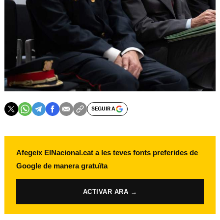
SEGUIR A
Afegeix ElNacional.cat a les teves fonts preferides de
Google de manera gratuïta
ACTIVAR ARA →