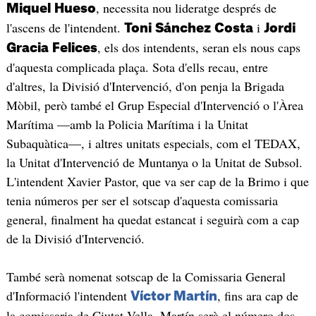
, necessita nou lideratge després de
Miquel
Hueso
l'ascens de l'intendent.
i
Toni
Sánchez
Costa
Jordi
, els dos intendents, seran els nous caps
Gracia
Felices
d'aquesta complicada plaça. Sota d'ells recau, entre
d'altres, la Divisió d'Intervenció, d'on penja la Brigada
Mòbil, però també el Grup Especial d'Intervenció o l'Àrea
Marítima —amb la Policia Marítima i la Unitat
Subaquàtica—, i altres unitats especials, com el TEDAX,
la Unitat d'Intervenció de Muntanya o la Unitat de Subsol.
L'intendent Xavier Pastor, que va ser cap de la Brimo i que
tenia números per ser el sotscap d'aquesta comissaria
general, finalment ha quedat estancat i seguirà com a cap
de la Divisió d'Intervenció.
També serà nomenat sotscap de la Comissaria General
d'Informació l'intendent
, fins ara cap de
Víctor Martín
la comissaria de Ciutat Vella. Martín serà el número dos