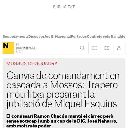
Segueix-nos a Discover
Joc El Nacional
Portades
Controls vols Itàlia
Mes
MOSSOS D'ESQUADRA
Canvis de comandament en
cascada a Mossos: Trapero
mou fitxa preparant la
jubilació de Miquel Esquius
El comissari Ramon Chacón manté el càrrec però
sense sotscap i amb un cap de la DIC, José Naharro,
amb molt més poder