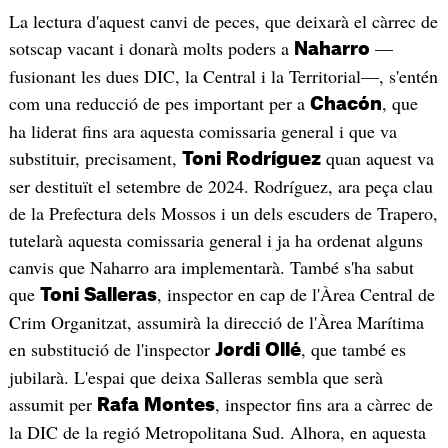
La lectura d'aquest canvi de peces, que deixarà el càrrec de
sotscap vacant i donarà molts poders a
—
Naharro
fusionant les dues DIC, la Central i la Territorial—, s'entén
com una reducció de pes important per a
, que
Chacón
ha liderat fins ara aquesta comissaria general i que va
substituir, precisament,
quan aquest va
Toni
Rodríguez
ser destituït el setembre de 2024. Rodríguez, ara peça clau
de la Prefectura dels Mossos i un dels escuders de Trapero,
tutelarà aquesta comissaria general i ja ha ordenat alguns
canvis que Naharro ara implementarà. També s'ha sabut
que
, inspector en cap de l'Àrea Central de
Toni
Salleras
Crim Organitzat, assumirà la direcció de l'Àrea Marítima
en substitució de l'inspector
, que també es
Jordi
Ollé
jubilarà. L'espai que deixa Salleras sembla que serà
assumit per
, inspector fins ara a càrrec de
Rafa
Montes
la DIC de la regió Metropolitana Sud. Alhora, en aquesta