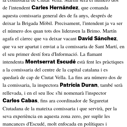
de l'intendent
, que comanda
Carles
Hernández
aquesta comissaria general des de fa anys, després de
deixar la Brigada Mòbil. Precisament, l'intendent ja va ser
el número dos quan tots dos lideraven la Brimo. Martín
agafa el càrrec que va deixar vacant
,
David
Sánchez
que va ser apartat i enviat a la comissaria de Sant Martí, en
el seu primer destí fora d'Informació. La flamant
intendenta
està fent les pràctiques
Montserrat
Escudé
a la comissaria del centre de la capital catalana i es
quedarà de cap de Ciutat Vella. La fins ara número dos de
la comissaria, la inspectora
, també serà
Patrícia
Duran
rellevada, i en el seu lloc s'hi nomenarà l'inspector
, fins ara coordinador de Seguretat
Carlos
Cabas
Ciutadana de la mateixa comissaria i que servirà, per la
seva experiència en aquesta zona zero, per suplir les
mancances d'Escudé, molt enfocada en polítiques i