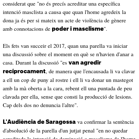
considerat que "no és precís acreditar una específica
intenció masclista a causa que quan l'home agredeix la
dona ja és per si mateix un acte de violència de gènere
amb connotacions de
".
poder i masclisme
Els fets van succeir el 2017, quan una parella va iniciar
una discussió sobre el moment en què se n'havien d'anar a
casa. Durant la discussió "es
van agredir
, de manera que l'encausada li va clavar
recíprocament
a ell un cop de puny al rostre i ell li va donar un mastegot
amb la mà oberta a la cara, rebent ell una puntada de peu
clavada per ella, sense que consti la producció de lesions.
Cap dels dos no denuncia l'altre".
va confirmar la sentència
L'Audiència de Saragossa
d'absolució de la parella d'un jutjat penal "en no quedar
acreditada la intenció de dominació o masclisme de l'home