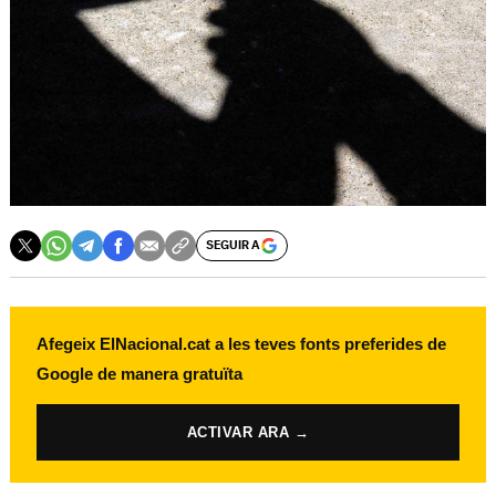
SEGUIR A
Afegeix ElNacional.cat a les teves fonts preferides de
Google de manera gratuïta
ACTIVAR ARA →