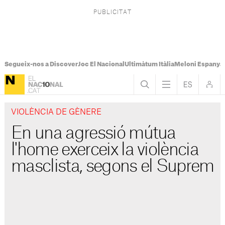
Segueix-nos a Discover
Joc El Nacional
Ultimàtum Itàlia
Meloni Espanya
VIOLÈNCIA DE GÈNERE
En una agressió mútua
l'home exerceix la violència
masclista, segons el Suprem