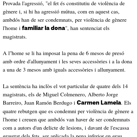
Provada l'agressió, "el fet és constitutiu de violència de
gènere i, si hi ha agressió mútua, com en aquest cas,
ambdós han de ser condemnats, per violència de gènere
l'home i
", han sentenciat els
familiar la dona
magistrats.
A l''home se li ha imposat la pena de 6 mesos de presó
amb ordre d'allunyament i les seves accessòries i a la dona
a una de 3 mesos amb iguals accessòries i allunyament.
La sentència ha inclòs el vot particular de quatre dels 14
magistrats, els de Miguel Colmenero, Alberto Jorge
Barreiro, Juan Ramón Berdugo i
. Els
Carmen Lamela
quatre rebutgen que es condemni per violència de gènere a
l'home i creuen que ambdós van haver de ser condemnats
com a autors d'un delicte de lesions, i davant de l'escassa
gravetat dels fets, ser aplicada la pena inferior en grau.