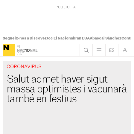
Segueix-nos a Discover
Joc El Nacional
Iran EUA
Abascal Sánchez
Control
CORONAVIRUS
Salut admet haver sigut
massa optimistes i vacunarà
també en festius