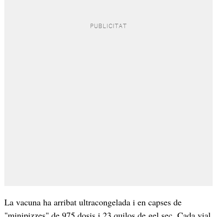
La vacuna ha arribat ultracongelada i en capses de
"minipizzes" de 975 dosis i 23 quilos de gel sec. Cada vial