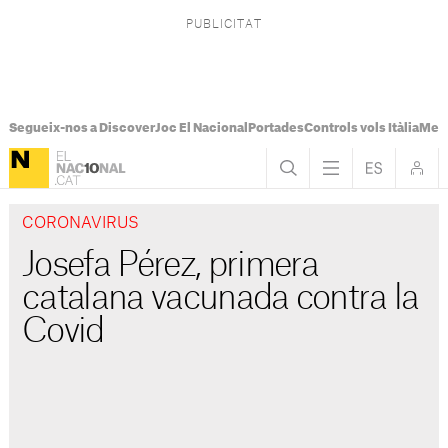
Segueix-nos a Discover
Joc El Nacional
Portades
Controls vols Itàlia
Mes
CORONAVIRUS
Josefa Pérez, primera
catalana vacunada contra la
Covid