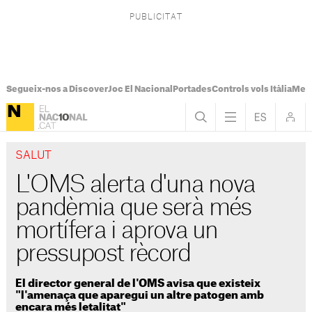
Segueix-nos a Discover
Joc El Nacional
Portades
Controls vols Itàlia
Mes
SALUT
L'OMS alerta d'una nova
pandèmia que serà més
mortífera i aprova un
pressupost rècord
El director general de l'OMS avisa que existeix
"l'amenaça que aparegui un altre patogen amb
encara més letalitat"