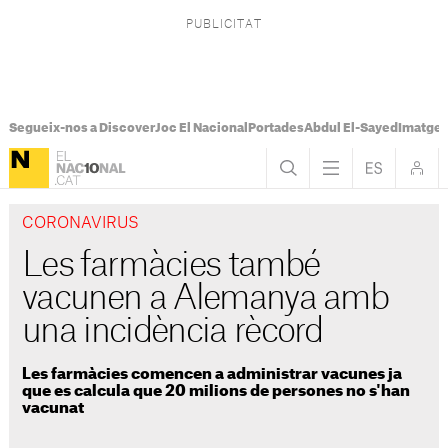
Segueix-nos a Discover
Joc El Nacional
Portades
Abdul El-Sayed
Imatges
CORONAVIRUS
Les farmàcies també
vacunen a Alemanya amb
una incidència rècord
Les farmàcies comencen a administrar vacunes ja
que es calcula que 20 milions de persones no s'han
vacunat