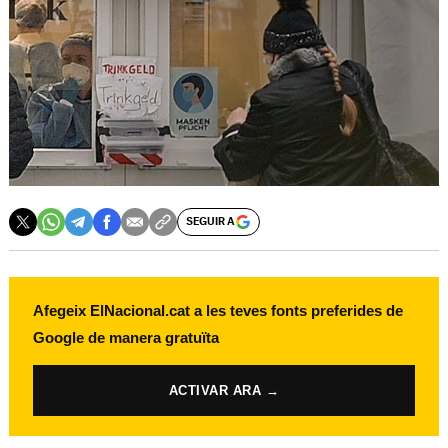
SEGUIR A
Afegeix ElNacional.cat a les teves fonts preferides de
Google de manera gratuïta
ACTIVAR ARA →