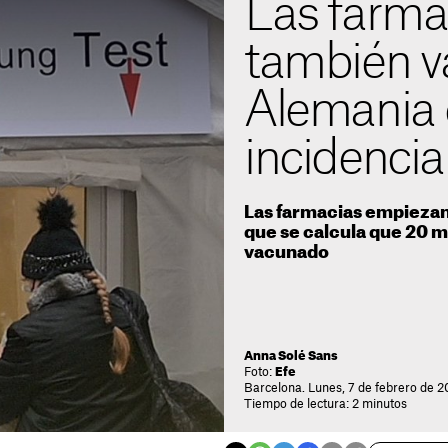
Las farma
también v
Alemania 
incidencia
Las farmacias empiezan
que se calcula que 20 m
vacunado
Anna Solé Sans
Foto:
Efe
Barcelona. Lunes, 7 de febrero de 2
Tiempo de lectura: 2 minutos