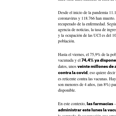
Desde el inicio de la pandemia 11.
coronavirus y 118.766 han muerto. 
recuperado de la enfermedad. Según
agencia de noticias, la tasa de ingr
y la ocupación de las UCI es del 1
población.
Hasta el viernes, el 75,9% de la po
vacunada y el
74,4% ya dispone
datos, unos
veinte millones de
, eso quiere deci
contra la covid
es reticente contra las vacunas. Ha
son menores de 4 años, (un 8%) par
disponible.
En este contexto,
–
las farmacias
administrar este lunes la vac
la campaña de vacunación que arran