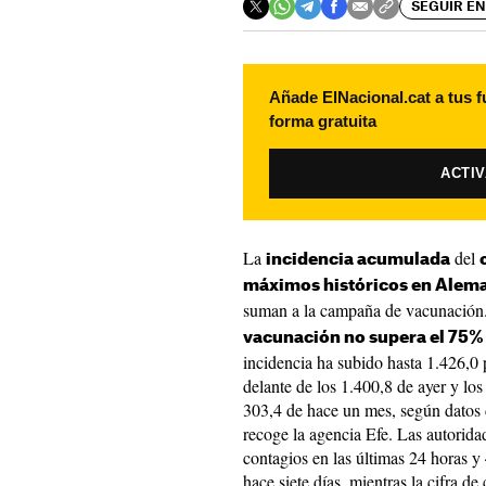
SEGUIR EN
Añade ElNacional.cat a tus f
forma gratuita
ACTI
La
del
incidencia acumulada
máximos históricos en Alem
suman a la campaña de vacunación.
vacunación no supera el 75% 
incidencia ha subido hasta 1.426,0 
delante de los 1.400,8 de ayer y lo
303,4 de hace un mes, según datos 
recoge la agencia Efe. Las autorida
contagios en las últimas 24 horas y
hace siete días, mientras la cifra d