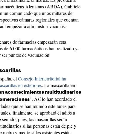
 Farmacéuticas Alemanas (ABDA), Gabriele
n un comunicado que unos millares de
spectivas cámaras regionales que cuentan
para empezar a administrar vacunas.
tenares de farmacias empezarán esta
s de 6.000 farmacéuticos han realizado ya
r ser puntos de vacunación.
scarillas
España, el
Consejo Interterritorial ha
ascarillas en exteriores
. La mascarilla en
 en acontecimientos multitudinarios
". Así lo han acordado el
lomeraciones
dades que se han reunido este lunes para
uales, finalmente, se aprobará el adiós a
e sentido, pues, las mascarillas serán
itudinarios si las personas están de pie y
 metro y medio si los asistentes están