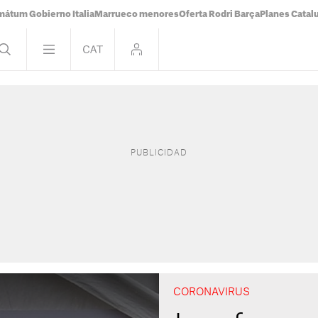
mátum Gobierno Italia
Marrueco menores
Oferta Rodri Barça
Planes Catal
CORONAVIRUS