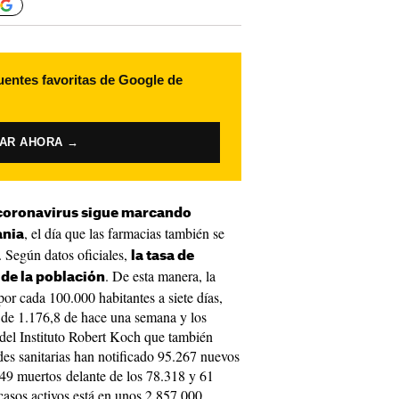
uentes favoritas de Google de
VAR AHORA →
coronavirus sigue marcando
, el día que las farmacias también se
ania
 Según datos oficiales,
la tasa de
. De esta manera, la
de la población
por cada 100.000 habitantes a siete días,
s de 1.176,8 de hace una semana y los
del Instituto Robert Koch que también
des sanitarias han notificado 95.267 nuevos
 49 muertos delante de los 78.318 y 61
e casos activos está en unos 2.857.000.