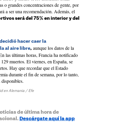
s o grandes concentraciones de gente, por
ará a ser una recomendación. Además, el
tivos será del 75% en interior y del
decidió hacer caer la
aunque los datos de la
a al aire libre
,
En las últimas horas, Francia ha notificado
129 muertos. El viernes, en España, se
rtos. Hay que recordar que el Estado
emia durante el fin de semana, por lo tanto,
s disponibles.
vid en Alemania / Efe
oticias de última hora de
acional.
Descárgate aquí la app