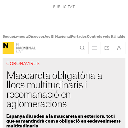
Segueix-nos a Discover
Joc El Nacional
Portades
Controls vols Itàlia
Mes
CORONAVIRUS
Mascareta obligatòria a
llocs multitudinaris i
recomanació en
aglomeracions
Espanya diu adeu a la mascareta en exteriors, tot i
que es mantindrà com a obligació en esdeveniments
multitudinaris