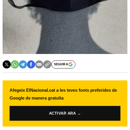
SEGUIR A
Afegeix ElNacional.cat a les teves fonts preferides de
Google de manera gratuïta
ACTIVAR ARA →