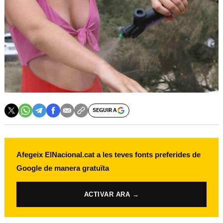
SEGUIR A
Afegeix ElNacional.cat a les teves fonts preferides de
Google de manera gratuïta
ACTIVAR ARA →