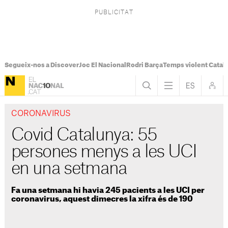
Segueix-nos a Discover
Joc El Nacional
Rodri Barça
Temps violent Catal
CORONAVIRUS
Covid Catalunya: 55
persones menys a les UCI
en una setmana
Fa una setmana hi havia 245 pacients a les UCI per
coronavirus, aquest dimecres la xifra és de 190