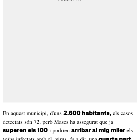
En aquest municipi, d'uns
els casos
2.600 habitants,
detectats són 72, però Mases ha assegurat que ja
i podrien
els
superen els 100
arribar al mig miler
veïns infectats amb el virus, és a dir, una
quarta part