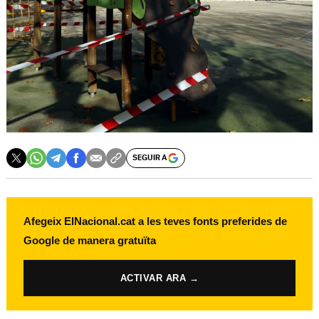
SEGUIR A
Afegeix ElNacional.cat a les teves fonts preferides de
Google de manera gratuïta
ACTIVAR ARA →