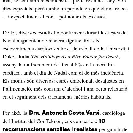
mal, se sent amb més intensitat que la resta de l’any. Són
dies especials, però també un període en què el nostre cos
—i especialment el cor— pot notar els excessos.
De fet, diversos estudis ho confirmen: durant les festes de
Nadal augmenten de manera significativa els
esdeveniments cardiovasculars. Un treball de la Universitat
Duke, titulat
The Holidays as a Risk Factor for Death
,
assenyala un increment de fins al 8% en la mortalitat
cardíaca, amb el dia de Nadal com el de més incidència.
Els motius són diversos: estrès emocional, desajustos en
l’alimentació, més consum d’alcohol i una certa relaxació
en el seguiment dels tractaments mèdics habituals.
Per això, la
, cardiòloga
Dra. Antonela Costa Varsi
de l'Institut del Cor Teknon, ens comparteix
10
per gaudir de
recomanacions senzilles i realistes