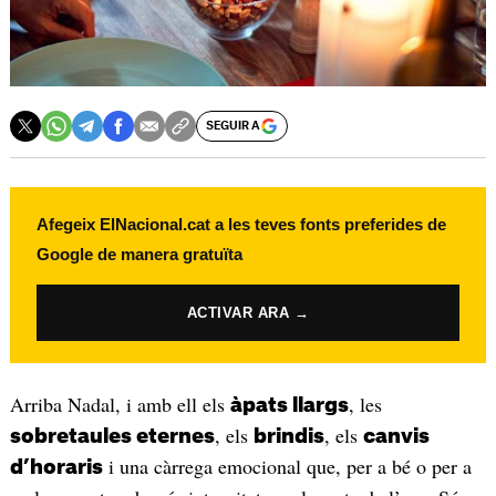
SEGUIR A
Afegeix ElNacional.cat a les teves fonts preferides de
Google de manera gratuïta
ACTIVAR ARA →
Arriba Nadal, i amb ell els
, les
àpats llargs
, els
, els
sobretaules eternes
brindis
canvis
i una càrrega emocional que, per a bé o per a
d’horaris