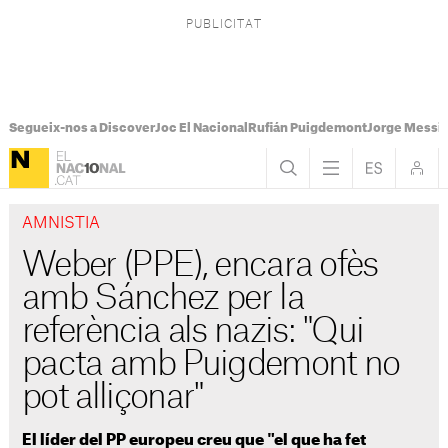
Segueix-nos a Discover
Joc El Nacional
Rufián Puigdemont
Jorge Messi
AMNISTIA
Weber (PPE), encara ofès
amb Sánchez per la
referència als nazis: "Qui
pacta amb Puigdemont no
pot alliçonar"
El líder del PP europeu creu que "el que ha fet