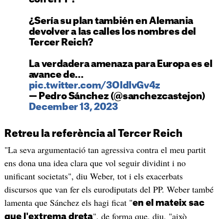
¿Sería su plan también en Alemania
devolver a las calles los nombres del
Tercer Reich?
La verdadera amenaza para Europa es el
avance de…
pic.twitter.com/3OIdIvGv4z
— Pedro Sánchez (@sanchezcastejon)
December 13, 2023
Retreu la referència al Tercer Reich
"La seva argumentació tan agressiva contra el meu partit
ens dona una idea clara que vol seguir dividint i no
unificant societats", diu Weber, tot i els exacerbats
discursos que van fer els eurodiputats del PP. Weber també
lamenta que Sánchez els hagi ficat "
en el mateix sac
", de forma que, diu, "això
que l'extrema dreta