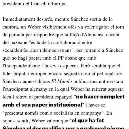
president del Consell d'Europa.
Immediatament després, mentre Sánchez sortia de la
cambra, un Weber visiblement ofès va voler agafar el torn
de paraula per respondre que la lliçó d'Alemanya davant
del nazisme "és la de la col·laboració entre
socialdemòcrates i democristians", per retreure a Sánchez
que no hagi pactat amb el PP abans que amb
l'independentisme i la seva esquerra. Però sembla que el
líder popular europeu encara segueix cremat pel repàs de
Sánchez: aquest dijous
El Mundo
publica una entrevista a
l'eurodiputat alemany en la qual Weber ha reiterat aquesta
idea i retreu al president espanyol "
no haver complert
" i haver-se
amb el seu paper institucional
"presentat només com a socialista en campanya". En
aquest sentit, Weber valora que "
el que ha fet
Sánchez el desqualifica per a qualsevol càrrec