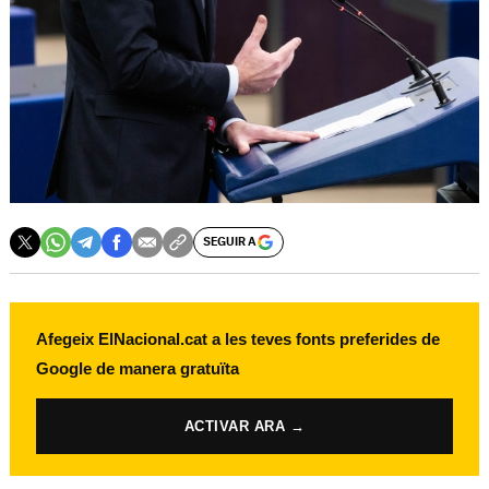
SEGUIR A
Afegeix ElNacional.cat a les teves fonts preferides de
Google de manera gratuïta
ACTIVAR ARA →