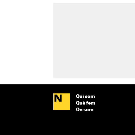
Qui som
Què fem
On som