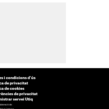
s i condicions d'ús
ca de privacitat
ica de cookies
rències de privacitat
istrar servei Utiq
laboració de: