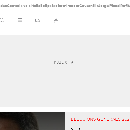
ades
Controls vols Itàlia
Eclipsi solar miradors
Govern Illa
Jorge Messi
Rufi
ELECCIONS GENERALS 202