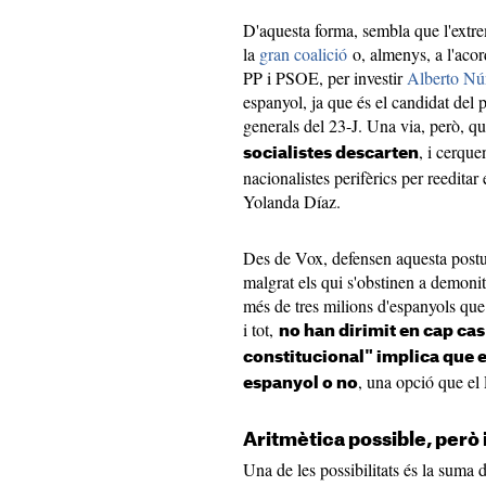
D'aquesta forma, sembla que l'extre
la
gran coalició
o, almenys, a l'acord
PP i PSOE, per investir
Alberto Nú
espanyol, ja que és el candidat del p
generals del 23-J. Una via, però, que
, i cerque
socialistes descarten
nacionalistes perifèrics per reedita
Yolanda Díaz.
Des de Vox, defensen aquesta postu
malgrat els qui s'obstinen a demoni
més de tres milions d'espanyols que 
i tot,
no han dirimit en cap cas
constitucional" implica que e
, una opció que el
espanyol o no
Aritmètica possible, però
Una de les possibilitats és la suma 