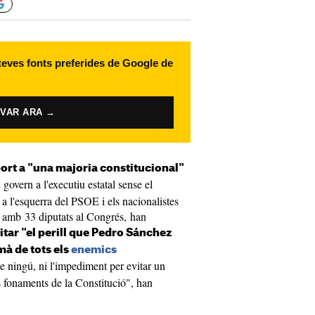
 teves fonts preferides de Google de
IVAR ARA →
ort a "una majoria constitucional"
govern a l'executiu estatal sense el
 a l'esquerra del PSOE i els nacionalistes
, amb 33 diputats al Congrés, han
itar "el perill que Pedro Sánchez
mà de tots els
enemics
e ningú, ni l'impediment per evitar un
s fonaments de la Constitució", han