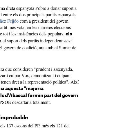
ma dreta espanyola s'obre a donar suport a
 entre els dos principals partits espanyols,
ñez Feijóo
com a president del govern
artit més votat en les darreres eleccions
 tot i les insistències dels populars,
els
n el suport dels partits independentistes i
r el govern de coalició, ara amb el Sumar de
ra que consideren "prudent i assenyada,
tzar i culpar Vox, demonitzant i culpant
tenen dret a la representació política". Així
 si aquesta "majoria
ls d'Abascal formin part del govern
 PSOE descartaria totalment.
 improbable
dels 137 escons del PP, més els 121 del