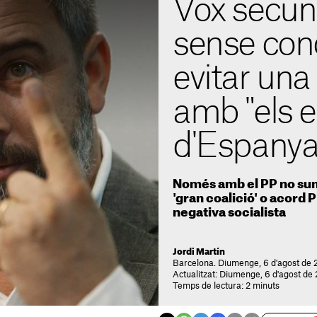
Vox secun
sense con
evitar una
amb "els 
d'Espanya
Només amb el PP no sume
'gran coalició' o acord
negativa socialista
Jordi Martín
Barcelona. Diumenge, 6 d'agost de 
Actualitzat: Diumenge, 6 d'agost de
Temps de lectura: 2 minuts