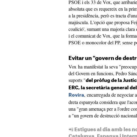
PSOE i els 33 de Vox, que arribarie
absoluta que es requereix en la prim
a la presidència, però es tracta d'un
majúscula. L'opció que proposa Fei
coalició', sumant una majoria clara d
i el comunicat de Vox, que la form
PSOE o monocolor del PP, sense pos
Evitar un "govern de dest
Vox ha manifestat la seva "preocupac
del Govern en funcions, Pedro Sánch
suports "
del pròfug de la Justíc
ERC, la secretària general del
, encarregada de negociar 
Rovira
dreta espanyola considera que l'aco
una "gran amenaça per a l'ordre cons
a "un govern de destrucció naciona
📲 Estigues al dia amb les n
Catalunya, Espanya i Inter