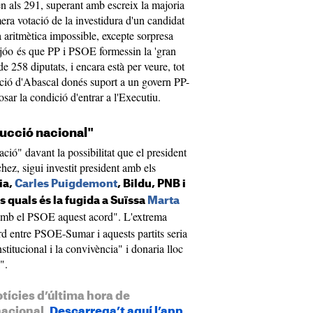
n als 291, superant amb escreix la majoria
era votació de la investidura d'un candidat
a aritmètica impossible, excepte sorpresa
jóo és que PP i PSOE formessin la 'gran
e 258 diputats, i encara està per veure, tot
ació d'Abascal donés suport a un govern PP-
ar la condició d'entrar a l'Executiu.
rucció nacional"
ió" davant la possibilitat que el president
ez, sigui investit president amb els
ia,
Carles Puigdemont
, Bildu, PNB i
s quals és la fugida a Suïssa
Marta
amb el PSOE aquest acord". L'extrema
rd entre PSOE-Sumar i aquests partits seria
titucional i la convivència" i donaria lloc
l".
otícies d’última hora de
nacional.
Descarrega’t aquí l’app