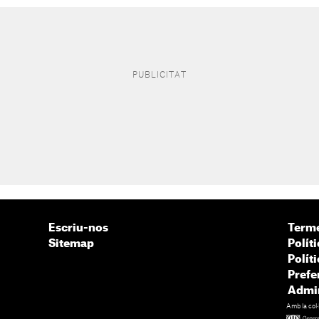
Escriu-nos
Terme
Sitemap
Políti
Polít
Prefe
Admin
Amb la col·