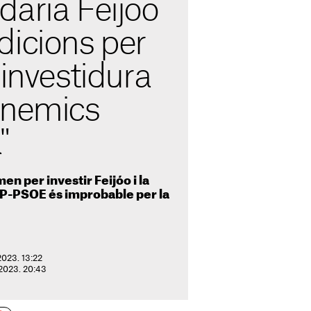
daria Feijóo
dicions per
 investidura
enemics
"
n per investir Feijóo i la
 PP-PSOE és improbable per la
2023. 13:22
 2023. 20:43