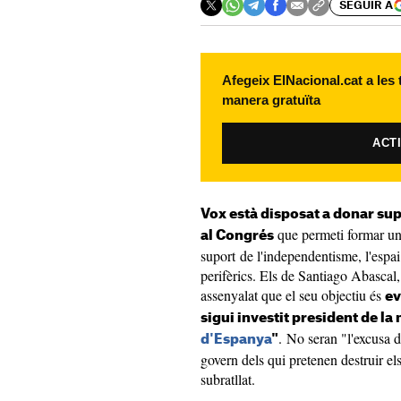
SEGUIR A
Afegeix ElNacional.cat a les
manera gratuïta
ACT
Vox està disposat a donar sup
que permeti formar un 
al Congrés
suport de l'independentisme, l'espai
perifèrics. Els de Santiago Abascal
assenyalat que el seu objectiu és
ev
sigui investit president de la 
. No seran "l'excusa d
d'Espanya
"
govern dels qui pretenen destruir el
subratllat.