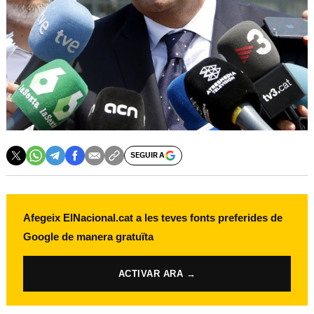
SEGUIR A
Afegeix ElNacional.cat a les teves fonts preferides de
Google de manera gratuïta
ACTIVAR ARA →