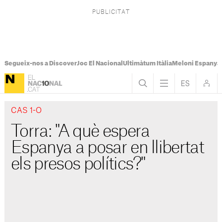
Segueix-nos a Discover
Joc El Nacional
Ultimàtum Itàlia
Meloni Espanya
CAS 1-O
Torra: "A què espera
Espanya a posar en llibertat
els presos polítics?"