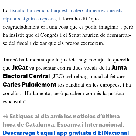
La
fiscalia ha demanat aquest mateix dimecres que els
diputats siguin suspesos
, i Torra ha dit "que
desgraciadament era una cosa que es podia imaginar", però
ha insistit que el Congrés i el Senat haurien de desmarcar-
se del fiscal i deixar que els presos exerceixin.
També ha lamentat que la justícia hagi rebutjat la querella
que
va presentar contra dues vocals de la
JxCat
Junta
(JEC) pel rebuig inicial al fet que
Electoral Central
fos candidat en les europees, i ha
Carles Puigdemont
conclòs: "Ho lamento, però ja sabem com és la justícia
espanyola".
📲 Estigues al dia amb les notícies d’última
hora de Catalunya, Espanya i Internacional.
Descarrega’t aquí l’app gratuïta d’El Nacional