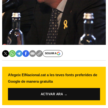
SEGUIR A
Afegeix ElNacional.cat a les teves fonts preferides de
Google de manera gratuïta
ACTIVAR ARA →