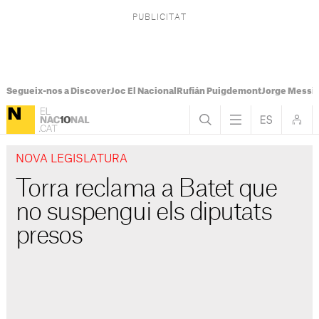
Segueix-nos a Discover
Joc El Nacional
Rufián Puigdemont
Jorge Messi
NOVA LEGISLATURA
Torra reclama a Batet que
no suspengui els diputats
presos