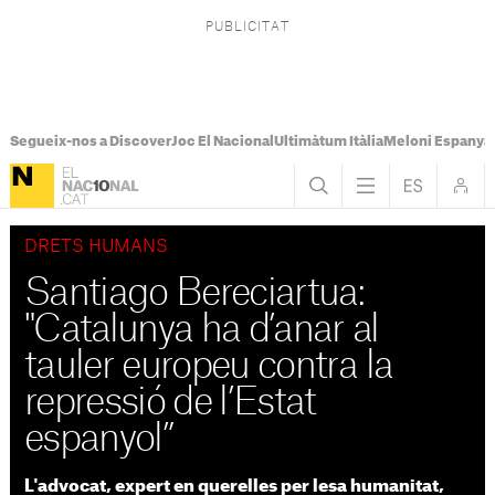
Segueix-nos a Discover
Joc El Nacional
Ultimàtum Itàlia
Meloni Espanya
DRETS HUMANS
Santiago Bereciartua:
"Catalunya ha d’anar al
tauler europeu contra la
repressió de l’Estat
espanyol”
L'advocat, expert en querelles per lesa humanitat,