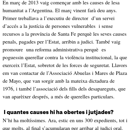
En març de 2013 vaig començar amb les causes de lesa
humanitat a l’Argentina. El març vinent farà deu anys.
Primer treballava a l’executiu de director d’un servei
d’accés a la justícia de persones vulnerables i sense
recursos a la província de Santa Fe perquè les seves causes
penals, pagades per l’Estat, arribin a judici. També vaig
promoure una reforma administrativa perquè es
poguessin querellar contra la violència institucional, la que
exerceix l’Estat, sobretot de les forces de seguretat. Llavors
em van contactar de l’Associació Abuelas i Mares de Plaza
de Mayo, que van sorgir amb la mateixa dictadura de
1976, i també l’associació dels fills dels desapareguts, que
van aparèixer després, a més de querelles particulars.
I quantes causes hi ha obertes i jutjades?
N’hi ha moltíssimes. Ara, estic en uns 300 expedients, tot i
que molts, al final s’acumularan per arribar al judici oral.