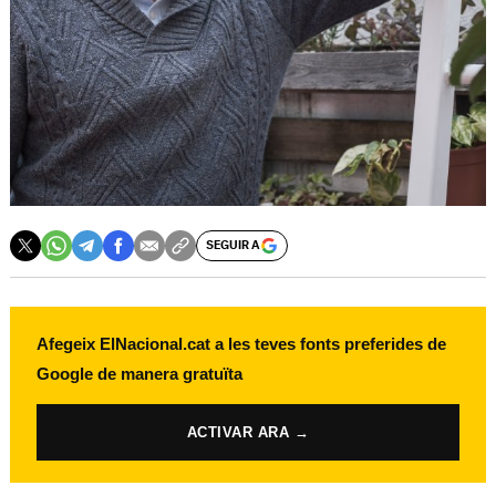
SEGUIR A
Afegeix ElNacional.cat a les teves fonts preferides de
Google de manera gratuïta
ACTIVAR ARA →