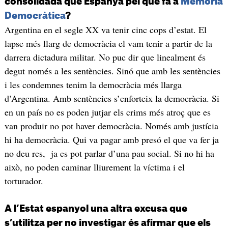
consolidada que Espanya pel que fa a
Memòria
Democràtica
?
Argentina en el segle XX va tenir cinc cops d’estat. El
lapse més llarg de democràcia el vam tenir a partir de la
darrera dictadura militar. No puc dir que linealment és
degut només a les sentències. Sinó que amb les sentències
i les condemnes tenim la democràcia més llarga
d’Argentina. Amb sentències s’enforteix la democràcia. Si
en un país no es poden jutjar els crims més atroç que es
van produir no pot haver democràcia. Només amb justícia
hi ha democràcia. Qui va pagar amb presó el que va fer ja
no deu res, ja es pot parlar d’una pau social. Si no hi ha
això, no poden caminar lliurement la víctima i el
torturador.
A l’Estat espanyol una altra excusa que
s’utilitza per no investigar és afirmar que els