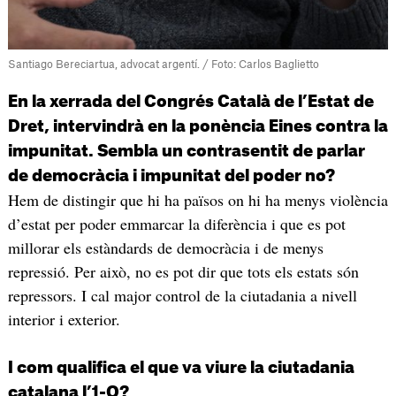
Santiago Bereciartua, advocat argentí. / Foto: Carlos Baglietto
En la xerrada del Congrés Català de l’Estat de
Dret, intervindrà en la ponència Eines contra la
impunitat. Sembla un contrasentit de parlar
de democràcia i impunitat del poder no?
Hem de distingir que hi ha països on hi ha menys violència
d’estat per poder emmarcar la diferència i que es pot
millorar els estàndards de democràcia i de menys
repressió. Per això, no es pot dir que tots els estats són
repressors. I cal major control de la ciutadania a nivell
interior i exterior.
I com qualifica el que va viure la ciutadania
catalana l’1-O?