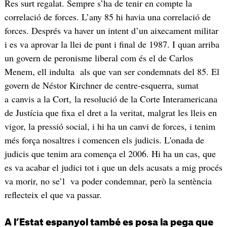
Res surt regalat. Sempre s’ha de tenir en compte la
correlació de forces. L’any 85 hi havia una correlació de
forces. Després va haver un intent d’un aixecament militar
i es va aprovar la llei de punt i final de 1987. I quan arriba
un govern de peronisme liberal com és el de Carlos
Menem, ell indulta als que van ser condemnats del 85. El
govern de Néstor Kirchner de centre-esquerra, sumat
a canvis a la Cort, la resolució de la Corte Interamericana
de Justícia que fixa el dret a la veritat, malgrat les lleis en
vigor, la pressió social, i hi ha un canvi de forces, i tenim
més força nosaltres i comencen els judicis. L'onada de
judicis que tenim ara comença el 2006. Hi ha un cas, que
es va acabar el judici tot i que un dels acusats a mig procés
va morir, no se’l va poder condemnar, però la sentència
reflecteix el que va passar.
A l’Estat espanyol també es posa la pega que