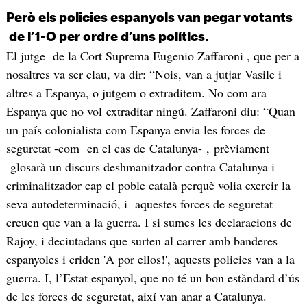
Però els policies espanyols van pegar votants
de l’1-O per ordre d’uns polítics.
El jutge de la Cort Suprema Eugenio Zaffaroni , que per a
nosaltres va ser clau, va dir: “Nois, van a jutjar Vasile i
altres a Espanya, o jutgem o extraditem. No com ara
Espanya que no vol extraditar ningú. Zaffaroni diu: “Quan
un país colonialista com Espanya envia les forces de
seguretat -com en el cas de Catalunya- , prèviament
glosarà un discurs deshmanitzador contra Catalunya i
criminalitzador cap el poble català perquè volia exercir la
seva autodeterminació, i aquestes forces de seguretat
creuen que van a la guerra. I si sumes les declaracions de
Rajoy, i deciutadans que surten al carrer amb banderes
espanyoles i criden 'A por ellos!', aquests policies van a la
guerra. I, l’Estat espanyol, que no té un bon estàndard d’ús
de les forces de seguretat, així van anar a Catalunya.