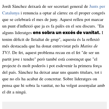
Jordi Sànchez deixarà de ser secretari general de
Junts per
Catalunya
i renuncia a optar al càrrec en el proper congrés
que se celebrarà el mes de juny. Aquest relleu pot marcar
un punt d'inflexió que ja es fa palès en el seu discurs. "En
alguns lideratges
I
ens sobra un excés de vanitat.
tenim dèficit de lleialtat de grup", aquesta és la reflexió
més destacada que ha donat entrevistat pels
Matins de
TV3
. De fet, aquest problema recau en el fet "de ser un
partit jove i tendre" però també està convençut que "el
projecte és molt poderós i pot esdevenir la primera força
del país. Sànchez ha deixat anar uns quants titulars, tot i
que no els ha acabat de concretar. Sobre lideratges on
pensa que hi sobra la vanitat, no ha volgut assenyalar amb
el dit a ningú.