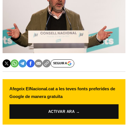
SEGUIR A
Afegeix ElNacional.cat a les teves fonts preferides de
Google de manera gratuïta
ACTIVAR ARA →