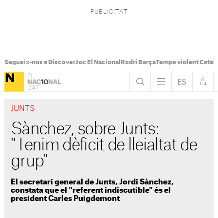
Segueix-nos a Discover
Joc El Nacional
Rodri Barça
Temps violent Catal
JUNTS
Sànchez, sobre Junts:
"Tenim dèficit de lleialtat de
grup"
El secretari general de Junts, Jordi Sànchez,
constata que el "referent indiscutible" és el
president Carles Puigdemont