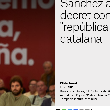
Sánchez a
decret con
"república 
catalana
El Nacional
Foto:
EFE
Barcelona. Dijous, 31 d'octubre de 
Actualitzat: Dijous, 31 d'octubre de 
Temps de lectura: 2 minuts