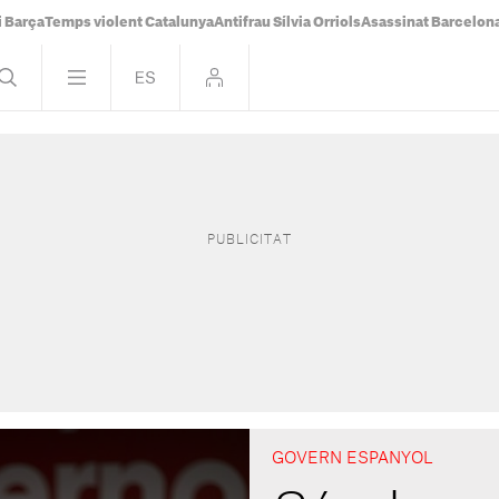
i Barça
Temps violent Catalunya
Antifrau Sílvia Orriols
Asassinat Barcelon
GOVERN ESPANYOL