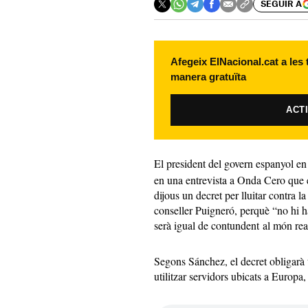
SEGUIR A
Afegeix ElNacional.cat a les
manera gratuïta
ACT
El president del govern espanyol en
en una entrevista a Onda Cero que 
dijous un decret per lluitar contra l
conseller Puigneró, perquè “no hi h
serà igual de contundent al món real
Segons Sánchez, el decret obligarà t
utilitzar servidors ubicats a Europa,