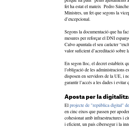
fet ha estat el mateix Pedro Sánche
Ministres, un fet que segons la vicep
d’excepcional.
Segons la documentació que ha faci
mesures per reforçar el DNI espanyo
Calvo apuntala el seu caràcter “exc
valor suficient d’acreditació sobre la 
En segon lloc, el decret estableix q
l’obligació de les administracions 
disposen en servidors de la UE, i n
garantir l’accés a les dades i evitar
Aposta per la digitalit
El
projecte de "república digital" d
en cinc eixos que passen per apoderar
cohesionat amb infraestructures i ciu
i eficient, un país cibersegur i la 