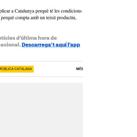
plicar a Catalunya perquè té les condicions
al perquè compta amb un teixit productiu,
otícies d’última hora de
nacional.
Descarrega’t aquí l’app
PÚBLICA CATALANA
MÉS