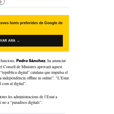
 teves fonts preferides de Google de
IVAR ARA →
 funcions,
, ha anunciat
Pedro Sánchez
el Consell de Ministres aprovarà aquest
a “república digital” catalana que impulsa el
a independència offline ni online”. "L'Estat
 com al digital".
otes les administracions de l’Estat a
 i no a “paradisos digitals”.