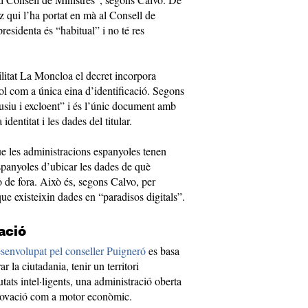
z qui l’ha portat en mà al Consell de
residenta és “habitual” i no té res
litat La Moncloa el decret incorpora
l com a única eina d’identificació. Segons
lusiu i excloent” i és l’únic document amb
identitat i les dades del titular.
ue les administracions espanyoles tenen
espanyoles d’ubicar les dades de què
o de fora. Això és, segons Calvo, per
 que existeixin dades en “paradisos digitals”.
zació
esenvolupat pel conseller Puigneró
es basa
 la ciutadania, tenir un territori
tats intel·ligents, una administració oberta
innovació com a motor econòmic.