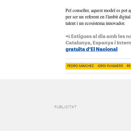
Pel conseller, aquest model es pot a
per ser un referent en l'àmbit digit
talent i un ecosistema innovador.
📲 Estigues al dia amb les n
Catalunya, Espanya i Inter
gratuïta d’El Nacional
PEDRO SÁNCHEZ
JORDI PUIGNERÓ
RE