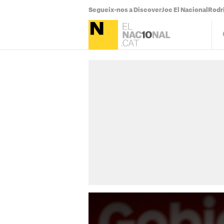
Segueix-nos a Discover
Joc El Nacional
Rodr