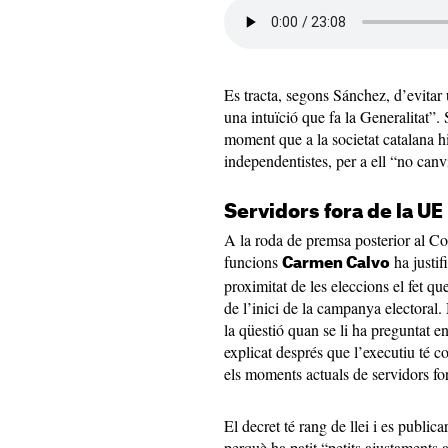
Es tracta, segons Sánchez, d’evitar
una intuïció que fa la Generalitat”.
moment que a la societat catalana 
independentistes, per a ell “no canv
Servidors fora de la UE
A la roda de premsa posterior al Co
funcions
ha justif
Carmen Calvo
proximitat de les eleccions el fet qu
de l’inici de la campanya electoral.
la qüestió quan se li ha preguntat 
explicat després que l’executiu té 
els moments actuals de servidors fo
El decret té rang de llei i es public
perquè ha patit “petits ajustaments