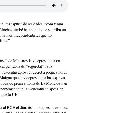
 un “ús espuri” de les dades, “com tenim
 Sánchez també ha apuntat que si arriba un
hi ha més independentistes que no
ia res”.
nsell de Ministres la vicepresidenta en
icat per raons de “seguretat” i a la
e l’executiu aprovi el decret a poques hores
 Malgrat que la vicepresidenta ha esquivat
en roda de premsa, fonts de La Moncloa han
coneixement que la Generalitat disposa en
ra de la UE.
arà al BOE el dimarts, i no aquest divendres,
 al Consell de Ministres”, segons Calvo. De