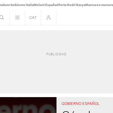
mátum Gobierno Italia
Meloni España
Oferta Rodri Barça
Marrueco menor
GOBIERNO ESPAÑOL