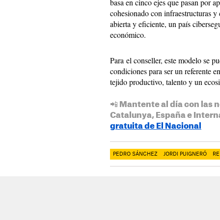
basa en cinco ejes que pasan por apo
cohesionado con infraestructuras y 
abierta y eficiente, un país cibers
económico.
Para el conseller, este modelo se p
condiciones para ser un referente e
tejido productivo, talento y un eco
📲 Mantente al día con las n
Catalunya, España e Intern
gratuita de El Nacional
PEDRO SÁNCHEZ
JORDI PUIGNERÓ
RE