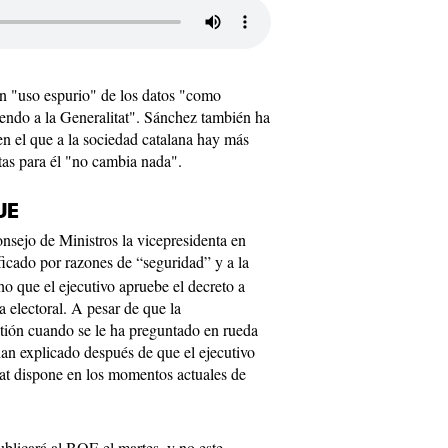
un "uso espurio" de los datos "como
iendo a la Generalitat". Sánchez también ha
n el que a la sociedad catalana hay más
tas para él "no cambia nada".
UE
onsejo de Ministros la vicepresidenta en
ficado por razones de “seguridad” y a la
ho que el ejecutivo apruebe el decreto a
a electoral. A pesar de que la
stión cuando se le ha preguntado en rueda
an explicado después de que el ejecutivo
tat dispone en los momentos actuales de
ublicará al BOE el martes, y no este