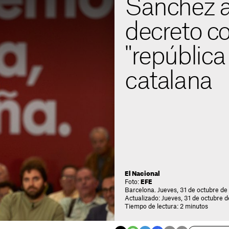
Sánchez a
decreto co
"república 
catalana
El Nacional
Foto:
EFE
Barcelona. Jueves, 31 de octubre de
Actualizado: Jueves, 31 de octubre d
Tiempo de lectura: 2 minutos