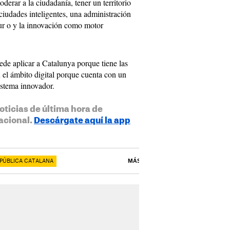
derar a la ciudadanía, tener un territorio
ciudades inteligentes, una administración
egur o y la innovación como motor
uede aplicar a Catalunya porque tiene las
n el ámbito digital porque cuenta con un
sistema innovador.
oticias de última hora de
acional.
Descárgate aquí la app
PÚBLICA CATALANA
MÁS