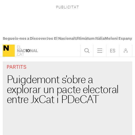
Segueix-nos a Discover
Joc El Nacional
Ultimàtum Itàlia
Meloni Espanya
PARTITS
Puigdemont s'obre a
explorar un pacte electoral
entre JxCat i PDeCAT