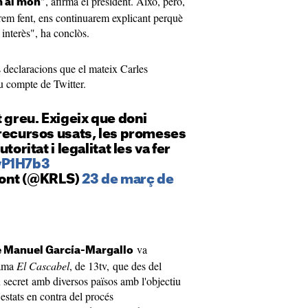
", afirma el president. Això, però,
m al món
rem fent, ens continuarem explicant perquè
 interès", ha conclòs.
s declaracions que el mateix Carles
eu compte de Twitter.
t greu. Exigeix que doni
recursos usats, les promeses
toritat i legalitat les va fer
yP1H7b3
ont (@KRLS)
23 de març de
va
é Manuel García-Margallo
rama
El Cascabel
, de 13tv, que des del
 secret amb diversos països amb l'objectiu
estats en contra del procés