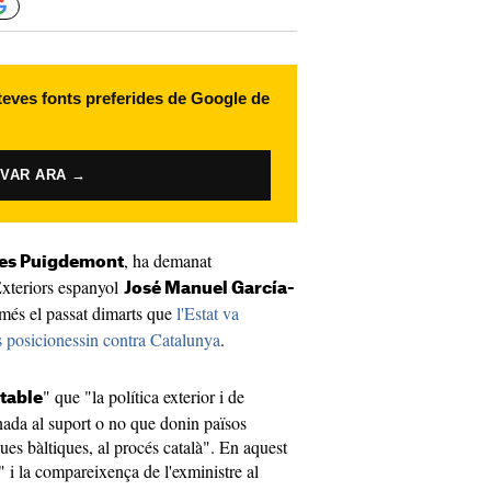
 teves fonts preferides de Google de
IVAR ARA →
, ha demanat
les Puigdemont
 Exteriors espanyol
José Manuel García-
més el passat dimarts que
l'Estat va
s posicionessin contra Catalunya
.
" que "la política exterior i de
table
nada al suport o no que donin països
ques bàltiques, al procés català". En aquest
" i la compareixença de l'exministre al