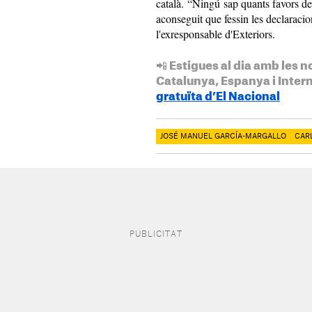
català. “Ningú sap quants favors de
aconseguit que fessin les declaracio
l'exresponsable d'Exteriors.
📲 Estigues al dia amb les n
Catalunya, Espanya i Inter
gratuïta d’El Nacional
JOSÉ MANUEL GARCÍA-MARGALLO
CAR