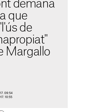
nt demana
ia que
"l'ús de
napropiat"
e Margallo
17. 09:54
17. 10:55