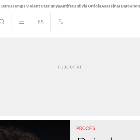
i Barça
Temps violent Catalunya
Antifrau Sílvia Orriols
Asassinat Barcelon
PROCÉS