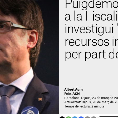
Puigdemo
a la Fiscal
investigui 
recursos i
per part d
Albert Acín
Foto:
ACN
Barcelona. Dijous, 23 de març de 20
Actualitzat: Dijous, 23 de març de 20
Temps de lectura: 2 minuts