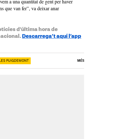
vem a una quantitat de gent per haver
ns que van fer”, va deixar anar
otícies d’última hora de
nacional.
Descarrega’t aquí l’app
LES PUIGDEMONT
MÉS