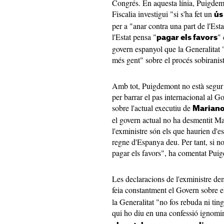
Congrés. En aquesta línia, Puigdem
Fiscalia investigui "si s'ha fet un
ús
per a "anar contra una part de l'Es
l'Estat pensa "
" 
pagar els favors
govern espanyol que la Generalitat "
més gent" sobre el procés sobiranis
Amb tot, Puigdemont no està segur 
per barrar el pas internacional al Go
sobre l'actual executiu de
Mariano
el govern actual no ha desmentit Mar
l'exministre són els que haurien d'es
regne d'Espanya deu. Per tant, si n
pagar els favors", ha comentat Pu
Les declaracions de l'exministre dem
feia constantment el Govern sobre 
la Generalitat "no fos rebuda ni tin
qui ho diu en una confessió ignomi