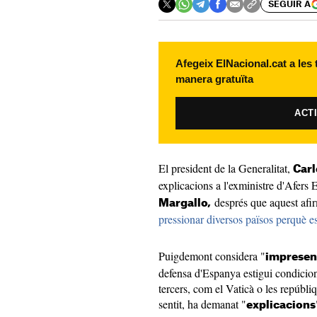
SEGUIR A
Afegeix ElNacional.cat a les
manera gratuïta
ACT
El president de la Generalitat,
Car
explicacions a l'exministre d'Afers
després que aquest afir
Margallo,
pressionar diversos països perquè e
Puigdemont considera "
impresen
defensa d'Espanya estigui condicio
tercers, com el Vaticà o les repúbli
sentit, ha demanat "
explicacions