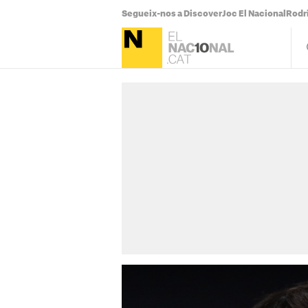
Segueix-nos a Discover
Joc El Nacional
Rodr