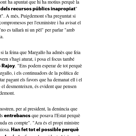
ont ha apuntat que hi ha motius perquè la
"
 dels recursos públics inapropiat
tat". A més, Puigdemont s'ha preguntat si
compromesos per l'exministre i ha avisat el
no es tallarà ni un pèl" per parlar "amb
ta.
si la feina que Margallo ha admès que feia
vern s'hagi aturat, i posa el focus també
. "Ens podem esperar de tot perquè
 Rajoy
gallo, i els continuadors de la política de
tar pagant els favors que ha demanat ell i el
o el desmenteixen, és evident que pensen
igdemont.
ostren, per al president, la denúncia que
els
que posava l'Estat perquè
entrebancs
guda en compte". "Ara és el propi ministre
niosa.
Han fet tot el possible perquè