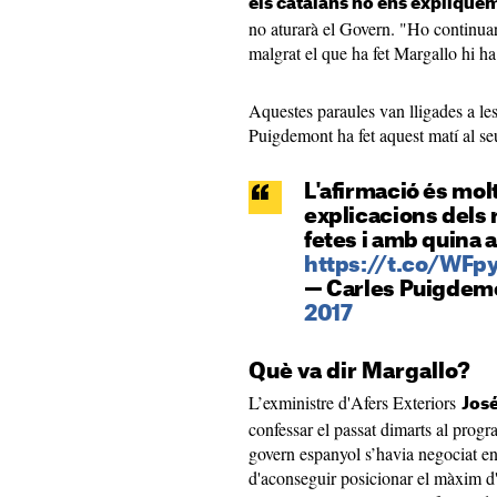
els catalans no ens explique
no aturarà el Govern. "Ho continua
malgrat el que ha fet Margallo hi ha
Aquestes paraules van lligades a le
Puigdemont ha fet aquest matí al s
L'afirmació és mol
explicacions dels 
fetes i amb quina au
https://t.co/WFp
— Carles Puigdem
2017
Què va dir Margallo?
L’exministre d'Afers Exteriors
Jos
confessar el passat dimarts al prog
govern espanyol s’havia negociat en
d'aconseguir posicionar el màxim d'