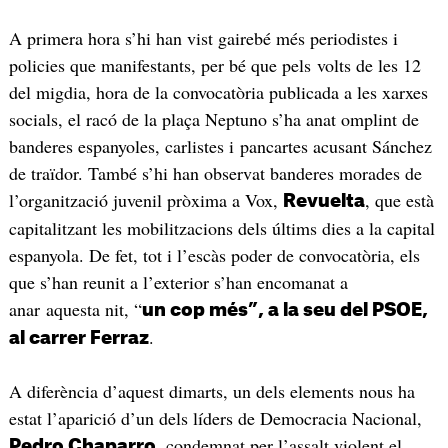
A primera hora s’hi han vist gairebé més periodistes i
policies que manifestants, per bé que pels volts de les 12
del migdia, hora de la convocatòria publicada a les xarxes
socials, el racó de la plaça Neptuno s’ha anat omplint de
banderes espanyoles, carlistes i pancartes acusant Sánchez
de traïdor. També s’hi han observat banderes morades de
l’organització juvenil pròxima a Vox,
, que està
Revuelta
capitalitzant les mobilitzacions dels últims dies a la capital
espanyola. De fet, tot i l’escàs poder de convocatòria, els
que s’han reunit a l’exterior s’han encomanat a
anar aquesta nit, “
un cop més”, a la seu del PSOE,
.
al carrer Ferraz
A diferència d’aquest dimarts, un dels elements nous ha
estat l’aparició d’un dels líders de Democracia Nacional,
, condemnat per l’assalt violent el
Pedro Chaparro