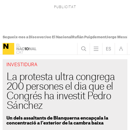
Segueix-nos a Discover
Joc El Nacional
Rufián Puigdemont
Jorge Messi
INVESTIDURA
La protesta ultra congrega
200 persones el dia que el
Congrés ha investit Pedro
Sánchez
Un dels assaltants de Blanquerna encapçala la
concentració a l’exterior de la cambra baixa