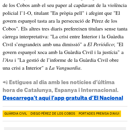
de los Cobos amb el seu paper al capdavant de la violència
policial l’1-O, titulant "En pròpia pell" i afegint que "El
govern espanyol tasta ara la persecució de Pérez de los
Cobos". Els altres tres diaris prefereixen titulars sense tanta
càrrega interpretativa: "La crisi entre Interior i la Guàrdia
Civil s’engrandeix amb una dimissió" a
El Periódico
; "El
govern espanyol xoca amb la Guàrdia Civil i la justícia" a
l’Ara
i "La gestió de l’informe de la Guàrdia Civil obre
una crisi a Interior" a
La Vanguardia
.
📲 Estigues al dia amb les notícies d’última
hora de Catalunya, Espanya i Internacional.
Descarrega’t aquí l’app gratuïta d’El Nacional
GUÀRDIA CIVIL
DIEGO PÉREZ DE LOS COBOS
PORTADES PREMSA D'AVUI