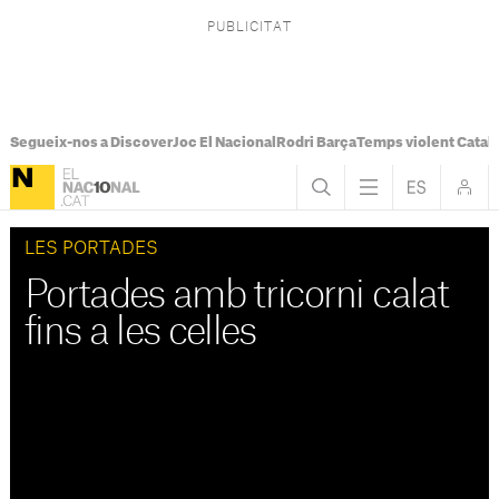
Segueix-nos a Discover
Joc El Nacional
Rodri Barça
Temps violent Catal
LES PORTADES
Portades amb tricorni calat
fins a les celles