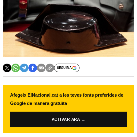
SEGUIR A
Afegeix ElNacional.cat a les teves fonts preferides de
Google de manera gratuïta
ACTIVAR ARA →