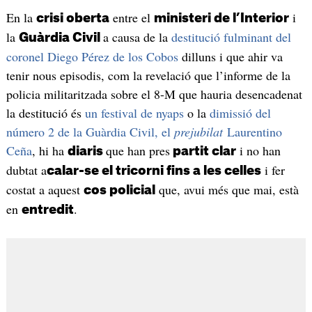
En la
entre el
i
crisi oberta
ministeri de l’Interior
la
a causa de la
destitució fulminant del
Guàrdia Civil
coronel Diego Pérez de los Cobos
dilluns i que ahir va
tenir nous episodis, com la revelació que l’informe de la
policia militaritzada sobre el 8-M que hauria desencadenat
la destitució és
un festival de nyaps
o la
dimissió del
número 2 de la Guàrdia Civil, el
prejubilat
Laurentino
Ceña
, hi ha
que han pres
i no han
diaris
partit clar
dubtat a
i fer
calar-se el tricorni fins a les celles
costat a aquest
que, avui més que mai, està
cos policial
en
.
entredit