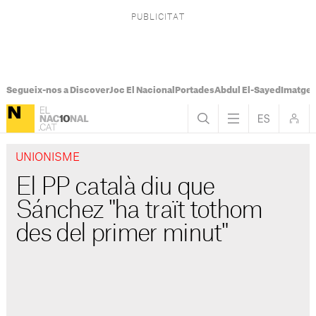
Segueix-nos a Discover
Joc El Nacional
Portades
Abdul El-Sayed
Imatges
UNIONISME
El PP català diu que
Sánchez "ha traït tothom
des del primer minut"