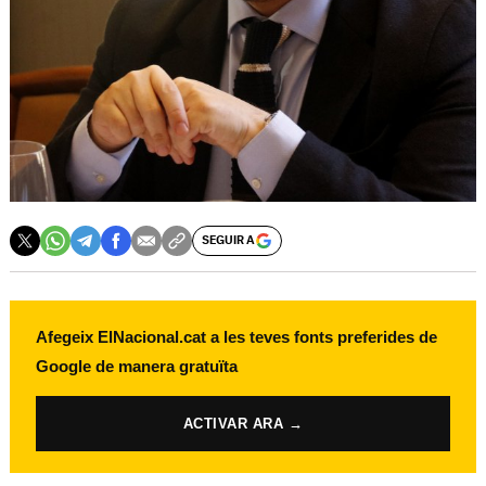
SEGUIR A
Afegeix ElNacional.cat a les teves fonts preferides de
Google de manera gratuïta
ACTIVAR ARA →