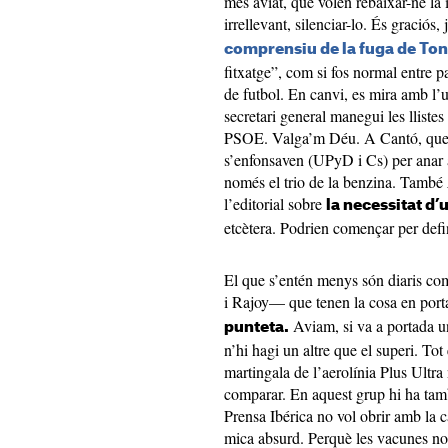
més aviat, que volen rebaixar-ne la 
irrellevant, silenciar-lo. És graciós
comprensiu de la fuga de Ton
fitxatge”, com si fos normal entre p
de futbol. En canvi, es mira amb l’
secretari general manegui les llistes 
PSOE. Valga’m Déu. A Cantó, que ja
s’enfonsaven (UPyD i Cs) per anar a 
només el trio de la benzina. També
l’editorial sobre
la necessitat d
etcètera. Podrien començar per defi
El que s’entén menys són diaris c
i Rajoy— que tenen la cosa en port
Aviam, si va a portada u
punteta.
n’hi hagi un altre que el superi. To
martingala de l’aerolínia Plus Ultra
comparar. En aquest grup hi ha ta
Prensa Ibérica no vol obrir amb la c
mica absurd. Perquè les vacunes no 