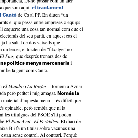
importància, fer-ho passar com un afer
, ja que som aquí,
el tractament
de Cs al PP. En diuen “un
i Cantó
artits el que passa entre empreses o equips
ull esquerre una cosa tan normal com que el
electorals del seu partit, en aquest cas el
 ha saltat de dos vaixells que
un tercer, el tracten de “fitxatge” no
El País,
que després tronarà des de
i
’uns polítics menys mercenaris
nir bé la gent com Cantó.
om
El Mundo
o
La Razón
—tornem a Aznar
ada però petitet i mig amagat.
Només la
n material d’aquesta mena… és difícil que
t és opinable, però sembla que ni la
 ni les trifulgues del PSOE s’hi poden
mbé
El Punt Avui
i
El Periódico.
El diari de
aixa B i fa un titular sobre vacunes una
estan sense control. Al contrari. Perquè