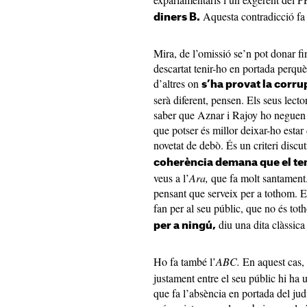
Aquesta contradicció fa u
diners B.
Mira, de l’omissió se’n pot donar fi
descartat tenir-ho en portada perquè
d’altres on
s’ha provat la corru
serà diferent, pensen. Els seus le
saber que Aznar i Rajoy ho neguen t
que potser és millor deixar-ho estar 
novetat de debò. És un criteri discut
coherència demana que el te
veus a l’
Ara,
que fa
molt santament.
pensant que serveix per a tothom. E
fan per al seu públic, que no és to
diu una dita clàssica
per a ningú,
Ho fa també l’
ABC.
En aquest cas,
justament entre el seu públic hi ha 
que fa l’absència en portada del ju