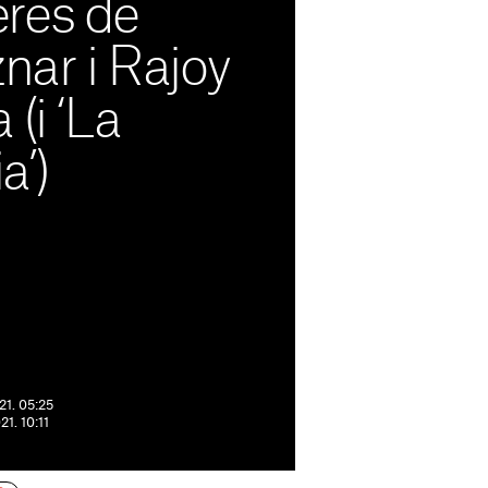
res de
znar i Rajoy
(i ‘La
a’)
21. 05:25
21. 10:11