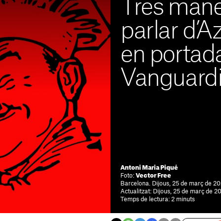
Tres mane
parlar d’A
en portada 
Vanguardi
Antoni Maria Piqué
Foto:
Vector Free
Barcelona. Dijous, 25 de març de 20
Actualitzat: Dijous, 25 de març de 20
Temps de lectura: 2 minuts