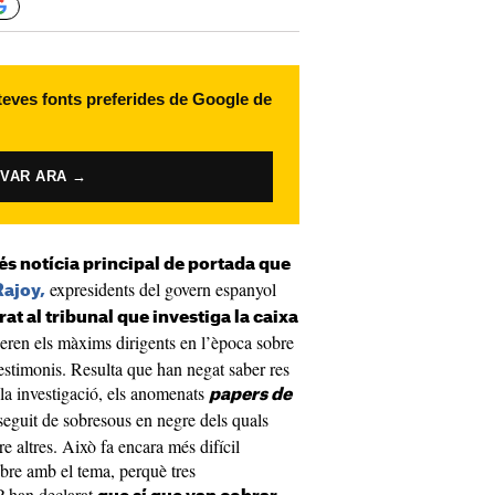
 teves fonts preferides de Google de
IVAR ARA →
és notícia principal de portada que
expresidents del govern espanyol
ajoy,
at al tribunal que investiga la caixa
eren els màxims dirigents en l’època sobre
testimonis. Resulta que han negat saber res
 la investigació, els anomenats
papers de
seguit de sobresous en negre dels quals
re altres. Això fa encara més difícil
bre amb el tema, perquè tres
P han declarat