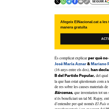
SEGUIR A
Afegeix ElNacional.cat a les
manera gratuïta
ACT
És complicat explicar
per què no 
José María Aznar
&
Mariano R
(16 anys entre els dos),
han declar
del qual 
B del Partido Popular,
la que han estat qüestionats com a 
de res sobre les causes materials de
que inventarien tot un 
Bárcenas
,
n’és beneficiari un tal M. Rajoy, ent
d’entendre per què només
El País
o
exparlamentaris i un exgerent del P