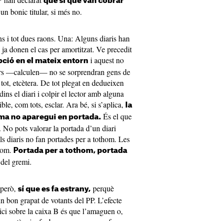
que sí que van cobrar
n bonic titular, si més no.
ns i tot dues raons. Una: Alguns diaris han
 ja donen el cas per amortitzat. Ve precedit
i aquest no
pció en el mateix entorn
ctors —calculen— no se sorprendran gens de
ot, etcètera. De tot plegat en dedueixen
dins el diari i colpir el lector amb alguna
ible, com tots, esclar. Ara bé, si s’aplica,
la
És el que
ma no aparegui en portada.
 No pots valorar la portada d’un diari
ls diaris no fan portades per a tothom. Les
thom.
Portada per a tothom, portada
 del gremi.
 però,
perquè
sí que es fa estrany,
un bon grapat de votants del PP. L’efecte
dici sobre la caixa B és que l’amaguen o,