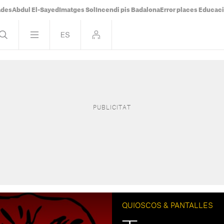
ades
Abdul El-Sayed
Imatges Sol
Incendi pis Badalona
Error places Educac
QUIOSCOS & PANTALLES