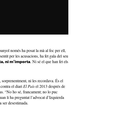
panyol només ha posat la mà al foc per ell,
entit per les acusacions, ha fet gala del seu
. Ni sé el que han fet els
sta, ni m’importa
, sorprenentment, ni les recordava. És el
contra el diari
El País
el 2013 després de
as. “No ho sé, francament; no lo puc
quan li ha preguntat l’advocat d’Izquierda
 ser desestimada.