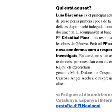
Qui està acusat?
és el principal a
Luis Bárcenas
de presó per la primera època de la 
delictes d'apropiació indeguda, cont
documental. L'acompanyen al banc d
PP
i tres respons
Cristóbal Páez
les obres de Génova. Però
el PP c
nova condemna com a responsa
. En canvi, no s'han as
investigats
testimonis, persones clau com els 
Rajoy; els exsecretaris
generals María Dolores de Cospeda
Cascos i Ángel Acebes, o l'expresi
altres.
📲 Estigues al dia amb les n
Catalunya, Espanya i Inter
gratuïta d’El Nacional