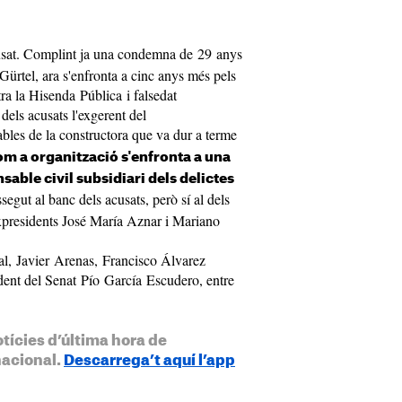
cusat. Complint ja una condemna de 29 anys
Gürtel, ara s'enfronta a cinc anys més pels
ra la Hisenda Pública i falsedat
els acusats l'exgerent del
ables de la constructora que va dur a terme
om a organització s'enfronta a una
ble civil subsidiari dels delictes
segut al banc dels acusats, però sí al dels
expresidents José María Aznar i Mariano
l, Javier Arenas, Francisco Álvarez
dent del Senat Pío García Escudero, entre
otícies d’última hora de
nacional.
Descarrega’t aquí l’app