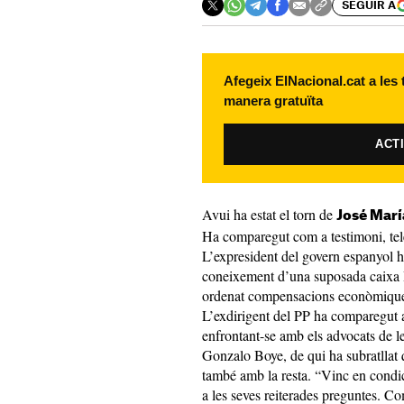
SEGUIR A
Afegeix ElNacional.cat a les
manera gratuïta
ACT
Avui ha estat el torn de
José Marí
Ha comparegut com a testimoni, tel
L’expresident del govern espanyol ha
coneixement d’una suposada caixa B
ordenat compensacions econòmiques.
L’exdirigent del PP ha comparegut am
enfrontant-se amb els advocats de le
Gonzalo Boye, de qui ha subratllat
també amb la resta. “Vinc en condici
a les seves reiterades preguntes. C