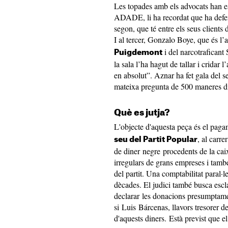
Les topades amb els advocats han es
ADADE, li ha recordat que ha defe
segon, que té entre els seus clients 
I al tercer, Gonzalo Boye, que és l’
i del narcotraficant 
Puigdemont
la sala l’ha hagut de tallar i cridar
en absolut”. Aznar ha fet gala del s
mateixa pregunta de 500 maneres dif
Què es jutja?
L'objecte d'aquesta peça és el pag
, al carr
seu del Partit Popular
de diner negre procedents de la caix
irregulars de grans empreses i també
del partit. Una comptabilitat paral·
dècades. El judici també busca escla
declarar les donacions presumptamen
si Luis Bárcenas, llavors tresorer d
d'aquests diners. Està previst que el