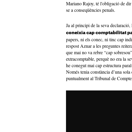
Mariano Rajoy, té l'obligació de dir 
se a conseqüències penals.
Ja al principi de la seva declaració,
coneixia cap comptabilitat pa
papers, ni els conec, ni tinc cap ind
respost Aznar a les preguntes reite
que mai no va rebre “cap sobresou”
extracomptable, perquè no era la se
he conegut mai cap estructura paral·l
Només tenia constància d’una sola co
puntualment al Tribunal de Compte