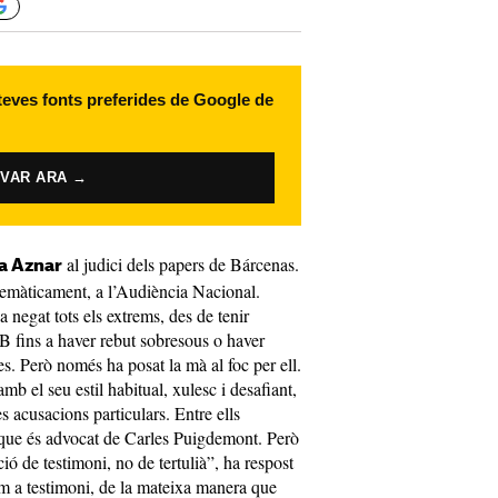
 teves fonts preferides de Google de
IVAR ARA →
al judici dels papers de Bárcenas.
a Aznar
emàticament, a l’Audiència Nacional.
 negat tots els extrems, des de tenir
 fins a haver rebut sobresous o haver
 Però només ha posat la mà al foc per ell.
b el seu estil habitual, xulesc i desafiant,
s acusacions particulars. Entre ells
 que és advocat de Carles Puigdemont. Però
ó de testimoni, no de tertulià”, ha respost
om a testimoni, de la mateixa manera que