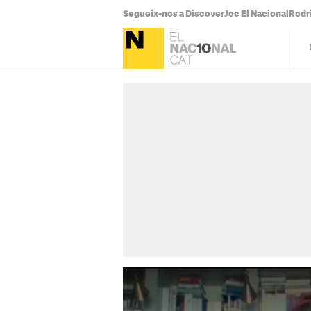
Segueix-nos a Discover
Joc El Nacional
Rodr