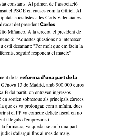
tat constants. Al primer, de l’associació
nsat el PSOE en causes com la Gürtel. Al
diputats socialistes a les Corts Valencianes.
advocat del president
Carles
Sito Miñanco. A la tercera, el president de
 l’atenció: “Aquestes qüestions no interessen
eu estil desafiant: "Per molt que em facin la
erents, seguiré responent el mateix”.
ament de la
reforma d'una part de la
er Génova 13 de Madrid, amb 900.000 euros
a B del partit, on entraven ingressos
 en sortien sobresous als principals càrrecs
lela que es va prolongar, com a mínim, dues
rir si el PP va cometre delicte fiscal en no
t il·legals d'empresaris i
e la formació, va quedar-se amb una part
 judici s'allargui fins al mes de maig.