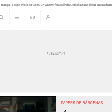
i Barça
Temps violent Catalunya
Antifrau Sílvia Orriols
Asassinat Barcelon
PAPERS DE BÁRCENAS