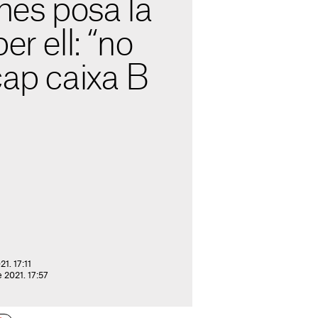
és posa la
er ell: “no
cap caixa B
1. 17:11
 2021. 17:57