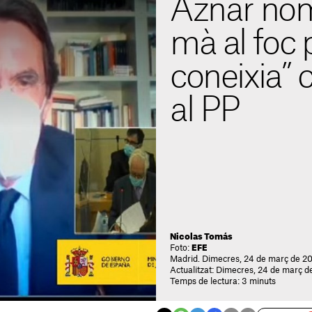
Aznar nom
mà al foc p
coneixia” 
al PP
Nicolas Tomás
Foto:
EFE
Madrid. Dimecres, 24 de març de 202
Actualitzat: Dimecres, 24 de març de
Temps de lectura: 3 minuts