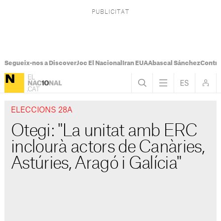
Segueix-nos a Discover
Joc El Nacional
Iran EUA
Abascal Sánchez
Control
ELECCIONS 28A
Otegi: "La unitat amb ERC
inclourà actors de Canàries,
Astúries, Aragó i Galícia"