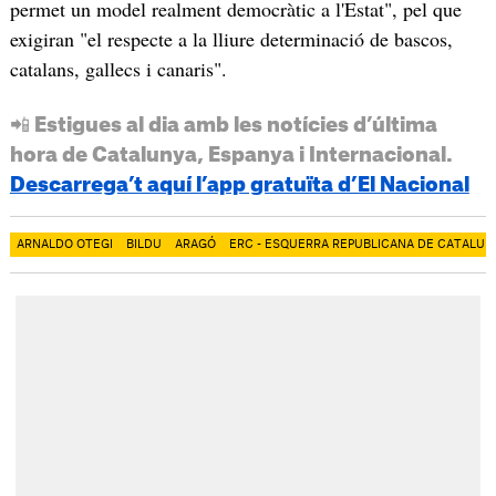
permet un model realment democràtic a l'Estat", pel que
exigiran "el respecte a la lliure determinació de bascos,
catalans, gallecs i canaris".
📲 Estigues al dia amb les notícies d’última
hora de Catalunya, Espanya i Internacional.
Descarrega’t aquí l’app gratuïta d’El Nacional
ARNALDO OTEGI
BILDU
ARAGÓ
ERC - ESQUERRA REPUBLICANA DE CATALUN