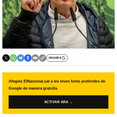
SEGUIR A
Afegeix ElNacional.cat a les teves fonts preferides de
Google de manera gratuïta
ACTIVAR ARA →