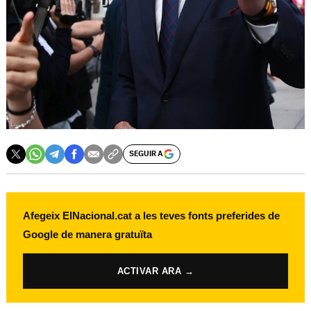
SEGUIR A
Afegeix ElNacional.cat a les teves fonts preferides de
Google de manera gratuïta
ACTIVAR ARA →