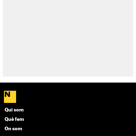
Qui som
Què fem
On som