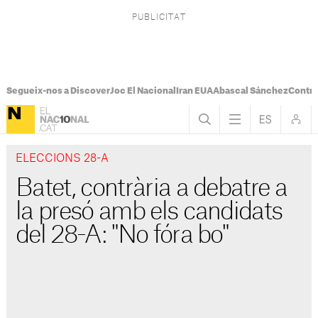
Segueix-nos a Discover
Joc El Nacional
Iran EUA
Abascal Sánchez
Control
ELECCIONS 28-A
Batet, contrària a debatre a
la presó amb els candidats
del 28-A: "No fóra bo"