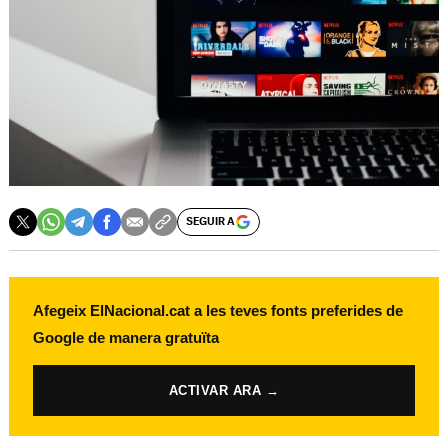
SEGUIR A
Afegeix ElNacional.cat a les teves fonts preferides de
Google de manera gratuïta
ACTIVAR ARA →