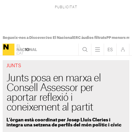
Segueix-nos a Discover
Joc El Nacional
ERC àudios filtrats
PP menors mi
JUNTS
Junts posa en marxa el
Consell Assessor per
aportar reflexió i
coneixement al partit
L’òrgan està coordinat per Josep Lluís Cleries i
integra una setzena de perfils del món polític i cívic